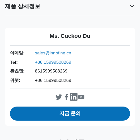
제품 상세정보
Power Source:
수동
Material:
316L 스테인레스 스틸
Ms. Cuckoo Du
Warranty:
2년
Inst Class:
클래스 I
이메일:
sales@innofine.cn
Certificate:
CE, ISO 13485, FDA 인증
Tel:
+86 15999508269
Sterilization
소독 또는 오토클레이브
왓츠앱:
8615999508269
Method:
위챗:
+86 15999508269
지금 문의