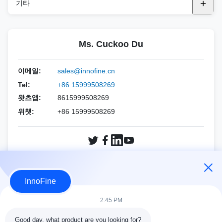
내구성 탐사 표면
DEK 키트
기타
FUJIFILM 소노 사이트
BK
PND (블런트 니들)
TEE 프로브 커버
DTK 키트
멸균 음향 스탠드오프 패드
GE 의료
규범
PNE (R-타입 니들)
Ms. Cuckoo Du
DPK 키트
멸균 초음파 젤
홀로직
에사오테
PNF (CCR 니들)
생검 바늘 키트
이메일:
sales@innofine.cn
민드레이
알파니온
Tel:
+86 15999508269
왓츠앱:
8615999508269
필립스
지멘스
위챗:
+86 15999508269
삼성
민드레이
지멘스
소노스케이프
소노스케이프
FUJIFILM 소노 사이트
지금 문의
InnoFine
와인
홀로직
2:45 PM
기타 브랜드
와인
Good day, what product are you looking for?