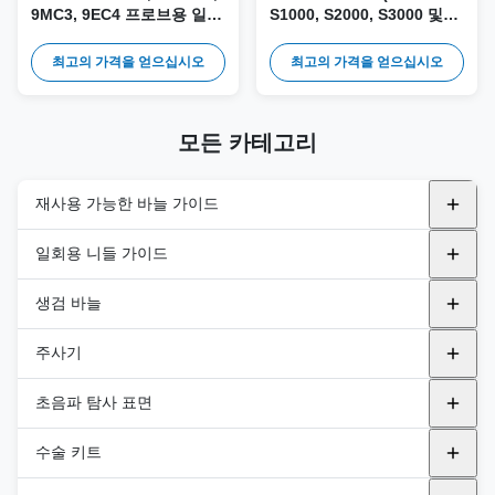
9MC3, 9EC4 프로브용 일회
S1000, S2000, S3000 및
용 니들 가이드 및 키트 DE-
SONOLINE Antares) 프로
014
브용 일회용 니들 가이드 및
최고의 가격을 얻으십시오
최고의 가격을 얻으십시오
키트 DE-008
모든 카테고리
재사용 가능한 바늘 가이드
금속 재사용 가능 니들 가이드
일회용 니들 가이드
알파니온
플라스틱 브래킷
내강
생검 바늘
BK
In-Plane
GE 의료
간관절
자동 바이오피스 바늘
주사기
규범
비행기 밖
필립스
반자동 바이오피스 바늘
PNA (PTC)
초음파 탐사 표면
에사오테
삼성
통합 바이오피스 바늘
PNB ((FNA 나들)
범용 프로브 커버
수술 키트
후지필름 헬스케어
후지필름 헬스케어
PNC(동축 니들)