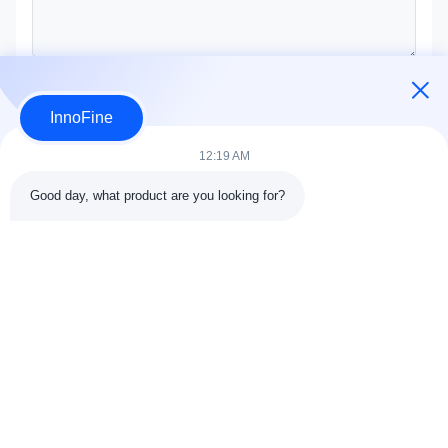
Отправить сейчас
InnoFine
12:19 AM
Good day, what product are you looking for?
ДЕТАЛИ КОНТАКТА
Адрес:
301 Bldg C & 401 Bldg A, Jinweiyuan, No.41 Qingsong
Rd, Zhukeng Community, Longtian Street, Pingshan District,
518118 Шэньчжэнь, Китай
Телефон:
86-755-89458526
Электронная почта:
sales@innofine.cn
Быстрые связи