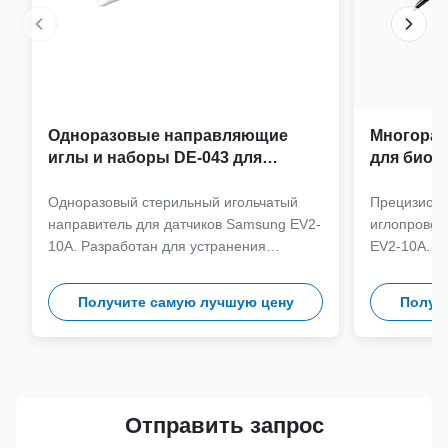
Одноразовые направляющие
Многораз
иглы и наборы DE-043 для
для биоп
датчика Samsung EV2-10A
Samsung 
Одноразовый стерильный игольчатый
Прецизион
направитель для датчиков Samsung EV2-
иглопровод
10A. Разработан для устранения
EV2-10A. И
перекрестного загрязнения и
нержавеюще
оптимизации клинических рабочих
более 100 
Получите самую лучшую цену
Получ
процессов благодаря совместимости игл
обеспечива
с разными калибрами.
клиническую
Отправить запрос