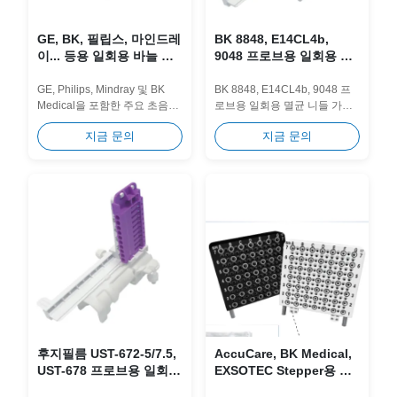
GE, BK, 필립스, 마인드레
BK 8848, E14CL4b,
이... 등용 일회용 바늘 가
9048 프로브용 일회용 니
이드 & 키트 DT-001 (유니
들 가이드 및 키트 DT-003
버설 타입)
GE, Philips, Mindray 및 BK
BK 8848, E14CL4b, 9048 프
Medical을 포함한 주요 초음파
로브용 일회용 멸균 니들 가이
브랜드 전반에 걸쳐 최대의 호
드. 다중 게이지 바늘 호환성으
지금 문의
지금 문의
환성을 제공하도록 설계된 일
로 교차 오염을 제거하고 임상
회용 멸균 경회음 바늘...
작업 흐름을 간소화하도록 설
계되었습니다.
후지필름 UST-672-5/7.5,
AccuCare, BK Medical,
UST-678 프로브용 일회용
EXSOTEC Stepper용 일
니들 가이드 및 키트 DT-
회용 템플릿 그리드 및 키