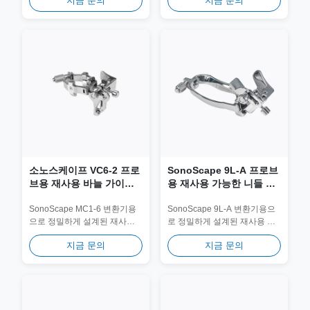
지금 문의
지금 문의
성능 의료용 플라스틱으로 제
고성능 의료용 플라스틱으로
프, 빈노
및 플라스틱 브래킷 (인플
작된 이 시리즈는 안정적인 변
제작된 이 시리즈는 안정적인
레인) JSP 시리즈
환기 부착과 안정적인 바늘 경
변환기 부착과 안정적인...
로...
소노스케이프 VC6-2 프로
SonoScape 9L-A 프로브
브용 재사용 바늘 가이드
용 재사용 가능한 니들 가
& 바이오피스 어댑터
이드 및 생검 어댑터 JSM-
JSM-407
171
SonoScape MC1-6 변환기용
SonoScape 9L-A 변환기용으
으로 정밀하게 설계된 재사용
로 정밀하게 설계된 재사용 가
가능한 니들 가이드. 의료용
능한 니들 가이드. 의료용 316L
지금 문의
지금 문의
316L 스테인리스 스틸로 제작
스테인리스 스틸로 제작되어
되어 장기적인 임상 안전성과
장기적인 임상 안전성과 정확
정확성을 위해 100회...
성을 위해 100회...