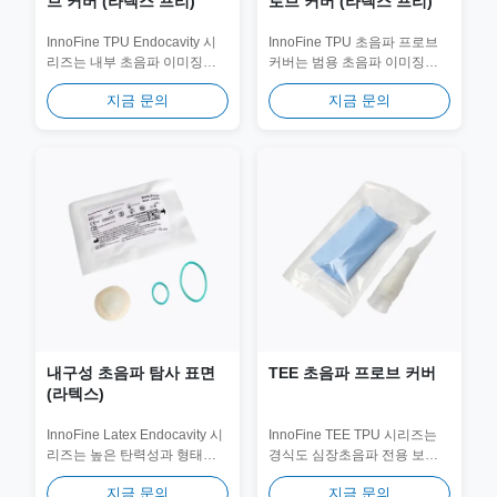
브 커버 (라텍스 프리)
로브 커버 (라텍스 프리)
InnoFine TPU Endocavity 시
InnoFine TPU 초음파 프로브
리즈는 내부 초음파 이미징을
커버는 범용 초음파 이미징을
위한 최고의 라텍스 프리 솔루
위한 고성능 멸균 장벽을 제공
지금 문의
지금 문의
션입니다. 특수한 테이퍼형
합니다. 텔레스코픽(3D) 접이
(3D) 디자인이 특징인 이 커버
식으로 설계된 이 커버는 프로
는 엔도캐비티...
브 삽입 중에 무균...
내구성 초음파 탐사 표면
TEE 초음파 프로브 커버
(라텍스)
InnoFine Latex Endocavity 시
InnoFine TEE TPU 시리즈는
리즈는 높은 탄력성과 형태에
경식도 심장초음파 전용 보호
꼭 맞는 씰이 가장 중요한 내부
솔루션입니다. 120cm 연장된
지금 문의
지금 문의
초음파 시술을 위해 특별히 설
길이와 정밀한 테이퍼드 핏으