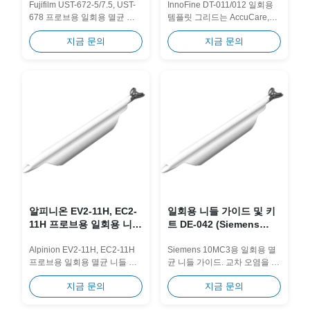
005
트 DT-011 / DT-012 (범용
Fujifilm UST-672-5/7.5, UST-
InnoFine DT-011/012 일회용
678 프로브용 일회용 멸균 바
템플릿 그리드는 AccuCare,
타입)
늘 가이드입니다. 다중 게이지
BK Medical 및 EXSOTEC 스테
지금 문의
지금 문의
바늘 호환성으로 교차 오염을
퍼용으로 맞춤 제작되었습니
제거하고 임상 작업 흐름을...
다. 원활한 17G/18G 바늘...
알피니온 EV2-11H, EC2-
일회용 니들 가이드 및 키
11H 프로브용 일회용 니들
트 DE-042 (Siemens
가이드 및 키트 DE-056
10MC3 프로브용)
Alpinion EV2-11H, EC2-11H
Siemens 10MC3용 일회용 멸
프로브용 일회용 멸균 니들 가
균 니들 가이드. 교차 오염을 제
이드. 다중 게이지 바늘 호환성
거하도록 설계되었습니다.
지금 문의
지금 문의
으로 교차 오염을 제거하고 임
상 작업 흐름을 간소화하도록