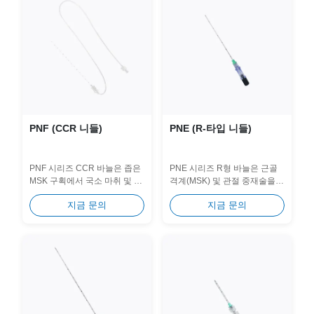
PNF (CCR 니들)
PNE (R-타입 니들)
PNF 시리즈 CCR 바늘은 좁은
PNE 시리즈 R형 바늘은 근골
MSK 구획에서 국소 마취 및 정
격계(MSK) 및 관절 중재술을
밀한 수액 흡입을 위해 특별히
위해 특별히 설계된 고정밀 도
지금 문의
지금 문의
설계되었습니다. 사전 부착된
구입니다. 바깥쪽 니들 베벨을
연장 튜브를 갖추고 있어 진동
2도 더 미세화하여 질긴 조직에
없이 안정적으로...
도 쉽게 침투할 수...