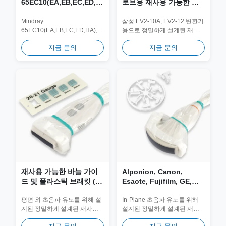
65EC10(EA,EB,EC,ED,HA),65EB10EA,
로브용 재사용 가능한 바
6CV1(s,P),CB10-
늘 가이드 및 생검 어댑터
4(s,P,E,A),V10-
JEM-073
Mindray
삼성 EV2-10A, EV2-12 변환기
65EC10(EA,EB,EC,ED,HA),
용으로 정밀하게 설계된 재사
4(s,m,Bs,BP,m-B),V11-
65EB10EA,6CV1(s,P), CB10-
용 가능한 니들 가이드. 의료용
3(E,s,m,B,BE,m-B),V11-
지금 문의
지금 문의
4(s,P,E,A), V10-
316L 스테인리스 스틸로 제작
3W(s,E),E9-3,V11-
4(s,m,Bs,BP,mB) 변환기용 정
되어 장기적인 임상 안전성과
3H(E,U,s) 프로브용 재사
밀...
정확성을 위해...
용 가능한 니들 가이드 및
생검 어댑터 JEM-028
재사용 가능한 바늘 가이
Alponion, Canon,
드 및 플라스틱 브래킷 (비
Esaote, Fujifilm, GE,
행선 밖) JSP 시리즈 에사
Mindray, Philips,
오트, 후지필름/소노사이
Samsung, Siemens,
평면 외 초음파 유도를 위해 설
In-Plane 초음파 유도를 위해
계된 정밀하게 설계된 재사용
설계된 정밀하게 설계된 재사
트, GE, 민드레이, 필립스,
SonoScape, Vinno용 재
가능한 생검 브래킷입니다. 고
용 가능한 생검 브래킷입니다.
삼성, 시멘스, 소노스케이
사용 가능한 니들 가이드