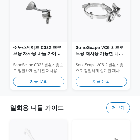
소노스케이프 C322 프로
SonoScape VC6-2 프로
브용 재사용 바늘 가이드
브용 재사용 가능한 니들
& 바이오피스 어댑터
가이드 및 생검 어댑터
JSM-166
JSM-372
SonoScape C322 변환기용으
SonoScape VC6-2 변환기용
로 정밀하게 설계된 재사용 가
으로 정밀하게 설계된 재사용
능한 니들 가이드. 의료용 316L
가능한 니들 가이드. 의료용
지금 문의
지금 문의
스테인리스 스틸로 제작되어
316L 스테인리스 스틸로 제작
장기적인 임상 안전성과 정확
되어 장기적인 임상 안전성과
성을 위해 100회...
정확성을 위해 100회...
일회용 니들 가이드
더보기