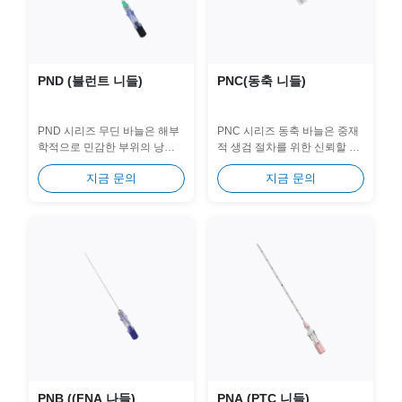
PND (블런트 니들)
PNC(동축 니들)
PND 시리즈 무딘 바늘은 해부
PNC 시리즈 동축 바늘은 중재
학적으로 민감한 부위의 낭종
적 생검 절차를 위한 신뢰할 수
과 체액을 흡입하기 위한 특수
있는 "안내력" ​​역할을 합니다.
지금 문의
지금 문의
안전 솔루션입니다. 이 장치는
이를 통해 임상의는 표적 병변
3면의 날카로운 내부 스타일러
에 대한 영구적인 접근 채널
스와 결합된 독특한 무딘 끝...
을...
PNB ((FNA 나들)
PNA (PTC 니들)