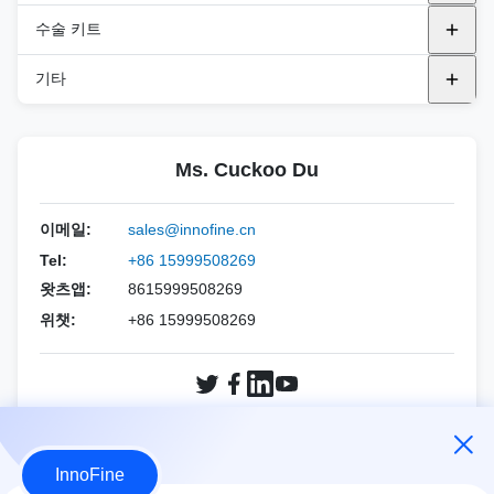
에사오테
삼성
통합 바이오피스 바늘
PNB ((FNA 나들)
범용 프로브 커버
수술 키트
후지필름 헬스케어
후지필름 헬스케어
PNC(동축 니들)
내구성 탐사 표면
DEK 키트
기타
FUJIFILM 소노 사이트
BK
PND (블런트 니들)
TEE 프로브 커버
DTK 키트
멸균 음향 스탠드오프 패드
GE 의료
규범
PNE (R-타입 니들)
Ms. Cuckoo Du
DPK 키트
멸균 초음파 젤
홀로직
에사오테
PNF (CCR 니들)
생검 바늘 키트
이메일:
sales@innofine.cn
민드레이
알파니온
Tel:
+86 15999508269
왓츠앱:
8615999508269
필립스
지멘스
위챗:
+86 15999508269
삼성
민드레이
지멘스
소노스케이프
소노스케이프
FUJIFILM 소노 사이트
지금 문의
InnoFine
와인
홀로직