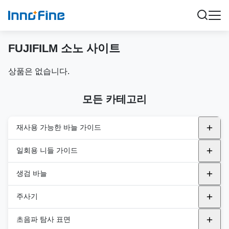
FUJIFILM 소노 사이트
상품은 없습니다.
모든 카테고리
재사용 가능한 바늘 가이드
금속 재사용 가능 니들 가이드
일회용 니들 가이드
알파니온
플라스틱 브래킷
내강
생검 바늘
BK
In-Plane
GE 의료
간관절
자동 바이오피스 바늘
주사기
규범
비행기 밖
필립스
반자동 바이오피스 바늘
PNA (PTC)
초음파 탐사 표면