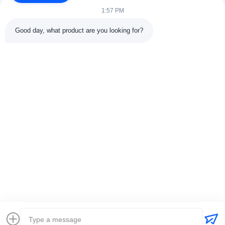
1:57 PM
기타 브랜드
와인
Good day, what product are you looking for?
기타 브랜드
콘택트 세목
주소:
301 Bldg C & 401 Bldg A, Jinweiyuan, No.41 Qingsong Rd,
Zhukeng Community, Longtian Street, Pingshan District, 518118
Shenzhen, 중국
Tel:
86-755-89458526
이메일:
sales@innofine.cn
빠른 링크
홈
제품 소개
동영상
회사 소개
연락처
뉴스
모든 케이스
전시회
문서
저작권 © 2026-2026 InnoFine Medical Limited. . 판권 소유.