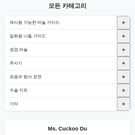
모든 카테고리
재사용 가능한 바늘 가이드
금속 재사용 가능 니들 가이드
일회용 니들 가이드
알파니온
플라스틱 브래킷
내강
생검 바늘
BK
In-Plane
GE 의료
간관절
자동 바이오피스 바늘
주사기
규범
비행기 밖
필립스
반자동 바이오피스 바늘
PNA (PTC)
초음파 탐사 표면
에사오테
삼성
통합 바이오피스 바늘
PNB ((FNA 나들)
범용 프로브 커버
수술 키트
후지필름 헬스케어
후지필름 헬스케어
PNC(동축 니들)
내구성 탐사 표면
DEK 키트
기타
FUJIFILM 소노 사이트
BK
PND (블런트 니들)
TEE 프로브 커버
DTK 키트
멸균 음향 스탠드오프 패드
GE 의료
규범
PNE (R-타입 니들)
Ms. Cuckoo Du
DPK 키트
멸균 초음파 젤