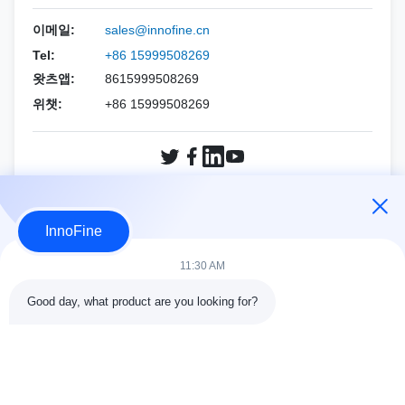
홀로직
에사오테
PNF (CCR 니들)
생검 바늘 키트
이메일:
sales@innofine.cn
민드레이
알파니온
Tel:
+86 15999508269
왓츠앱:
8615999508269
필립스
지멘스
위챗:
+86 15999508269
삼성
민드레이
지멘스
소노스케이프
소노스케이프
FUJIFILM 소노 사이트
지금 문의
InnoFine
와인
홀로직
11:30 AM
기타 브랜드
와인
Good day, what product are you looking for?
기타 브랜드
콘택트 세목
주소:
301 Bldg C & 401 Bldg A, Jinweiyuan, No.41 Qingsong Rd,