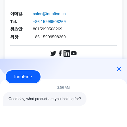
홀로직
에사오테
PNF (CCR 니들)
생검 바늘 키트
이메일:
sales@innofine.cn
민드레이
알파니온
Tel:
+86 15999508269
왓츠앱:
8615999508269
필립스
지멘스
위챗:
+86 15999508269
삼성
민드레이
지멘스
소노스케이프
소노스케이프
FUJIFILM 소노 사이트
지금 문의
InnoFine
와인
홀로직
2:56 AM
기타 브랜드
와인
Good day, what product are you looking for?
기타 브랜드
콘택트 세목