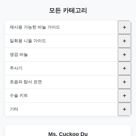
킷 (인플레인) JSP 시리즈
모든 카테고리
재사용 가능한 바늘 가이드
금속 재사용 가능 니들 가이드
일회용 니들 가이드
알파니온
플라스틱 브래킷
내강
생검 바늘
BK
In-Plane
GE 의료
간관절
자동 바이오피스 바늘
주사기
규범
비행기 밖
필립스
반자동 바이오피스 바늘
PNA (PTC)
초음파 탐사 표면
에사오테
삼성
통합 바이오피스 바늘
PNB ((FNA 나들)
범용 프로브 커버
수술 키트
후지필름 헬스케어
후지필름 헬스케어
PNC(동축 니들)
내구성 탐사 표면
DEK 키트
기타
FUJIFILM 소노 사이트
BK
PND (블런트 니들)
TEE 프로브 커버
DTK 키트
멸균 음향 스탠드오프 패드
GE 의료
규범
PNE (R-타입 니들)
Ms. Cuckoo Du
DPK 키트
멸균 초음파 젤