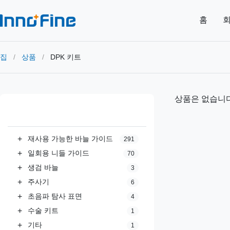
홈
회
집
/
상품
/
DPK 키트
상품은 없습니다
모든 카테고리
+
재사용 가능한 바늘 가이드
291
+
일회용 니들 가이드
70
+
생검 바늘
3
+
주사기
6
+
초음파 탐사 표면
4
+
수술 키트
1
+
기타
1