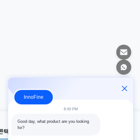
InnoFine
8:40 PM
Good day, what product are you looking 
for?
콘택트 세목