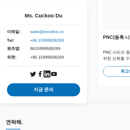
Ms. Cuckoo Du
이메일:
sales@innofine.cn
PNC(동축 니
Tel:
+86 15999508269
왓츠앱:
8615999508269
PNC 시리즈 
위챗:
+86 15999508269
위한 신뢰할 수 
이를 통해 임상
인 접근 채널을
최고
해 여러 조직 
환자를 최소화
지금 문의
연락해.