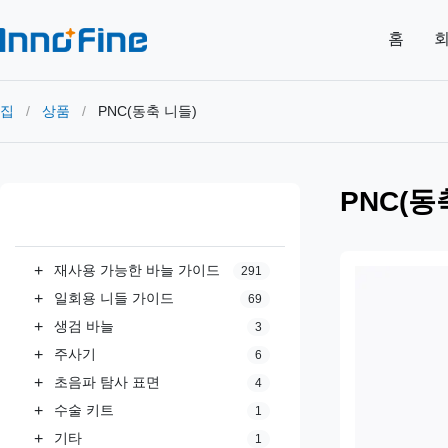
홈
회
집
/
상품
/
PNC(동축 니들)
PNC(동
모든 카테고리
+
재사용 가능한 바늘 가이드
291
+
일회용 니들 가이드
69
+
생검 바늘
3
+
주사기
6
+
초음파 탐사 표면
4
+
수술 키트
1
+
기타
1