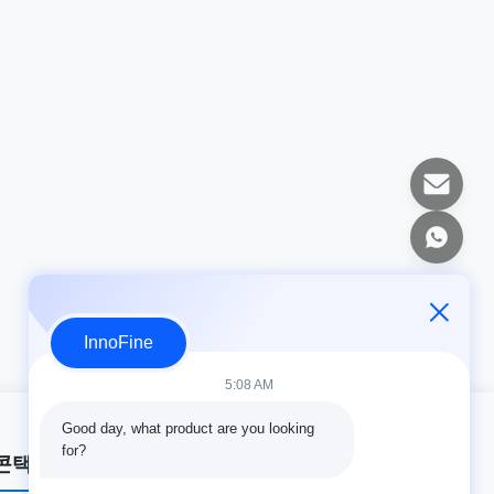
InnoFine
5:08 AM
Good day, what product are you looking 
for?
콘택트 세목