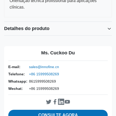
Orientação técnica profissional para aplicações
clínicas.
Detalhes do produto
Power Source:
Manual
Material:
Aço inoxidável 316L
Ms. Cuckoo Du
Warranty:
2 anos
Inst Class:
Classe I
E-mail:
sales@innofine.cn
Certificate:
CE, ISO 13485, certificado pela FDA
Telefone:
+86 15999508269
Sterilization
Desinfecção ou Autoclave
Method:
Whatsapp:
8615999508269
Wechat:
+86 15999508269
CONSULTE AGORA