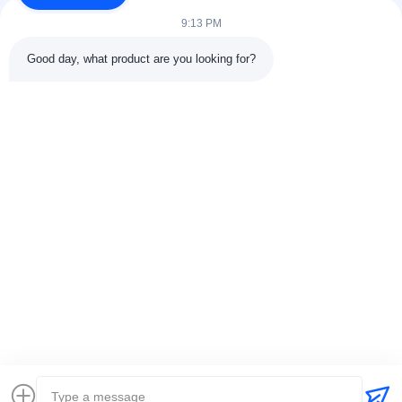
9:13 PM
Good day, what product are you looking for?
DETALHES DO CONTATO
Endereço:
301 Edifício C e 401 Edifício A, Jinweiyuan, No.41
Qingsong Rd, Comunidade Zhukeng, Rua Longtian, Distrito
Pingshan, 518118 Shenzhen, China
Telefone:
86-755-89458526
E-mail:
sales@innofine.cn
Relações rápidas
Casa
Produtos
Vídeos
Quem Somos
Fale Conosco
notícias
Todos os casos
exposição
documentos
Direitos autorais © 2026-2026 InnoFine Medical Limited. . Todos os direitos