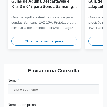
Guias de Agulha Descartáveis e
Guia de ag
Kits DE-043 para Sonda Samsung
adaptador
EV2-10A
sonda Sa
Guia de agulha estéril de uso único para
Guia de agul
sondas Samsung EV2-10A. Projetado para
precisão pa
eliminar a contaminação cruzada e agilizar
10A. Fabric
os fluxos de trabalho clínicos com
grau médico
compatibilidade de agulhas de vários
ciclos de a
Obtenha o melhor preço
Obt
calibres.
precisão clí
Enviar uma Consulta
Nome
*
Nome da empresa: