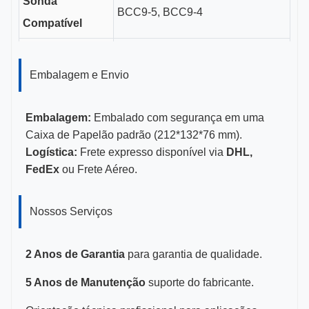
Sonda
BCC9-5, BCC9-4
Compatível
Comprimento
17 cm
do Canal Guia
Embalagem e Envio
Tamanhos de
16-18G
Embalagem:
Embalado com segurança em uma
Calibre
Caixa de Papelão padrão (212*132*76 mm).
Logística:
Frete expresso disponível via
DHL,
Certificações
CE, ISO 13485, Certificado FDA
FedEx
ou Frete Aéreo.
Nossos Serviços
2 Anos de Garantia
para garantia de qualidade.
5 Anos de Manutenção
suporte do fabricante.