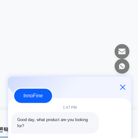
InnoFine
1:47 PM
Good day, what product are you looking 
for?
콘택트 세목