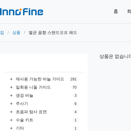
홈
회
집
/
상품
/
멸균 음향 스탠드오프 패드
상품은 없습니다
모든 카테고리
+
재사용 가능한 바늘 가이드
291
+
일회용 니들 가이드
70
+
생검 바늘
3
+
주사기
6
+
초음파 탐사 표면
4
+
수술 키트
1
+
기타
1