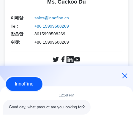
PNE (R-타입 니들)
Ms. Cuckoo Du
DPK 키트
멸균 초음파 젤
홀로직
에사오테
PNF (CCR 니들)
생검 바늘 키트
이메일:
sales@innofine.cn
민드레이
알파니온
Tel:
+86 15999508269
왓츠앱:
8615999508269
필립스
지멘스
위챗:
+86 15999508269
삼성
민드레이
지멘스
소노스케이프
소노스케이프
FUJIFILM 소노 사이트
지금 문의
InnoFine
와인
홀로직
12:58 PM
기타 브랜드
와인
Good day, what product are you looking for?
기타 브랜드
콘택트 세목