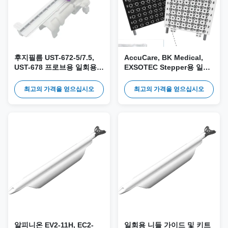
후지필름 UST-672-5/7.5,
AccuCare, BK Medical,
UST-678 프로브용 일회용
EXSOTEC Stepper용 일회
니들 가이드 및 키트 DT-005
용 템플릿 그리드 및 키트
DT-011 / DT-012 (범용 타
최고의 가격을 얻으십시오
최고의 가격을 얻으십시오
입)
알피니온 EV2-11H, EC2-
일회용 니들 가이드 및 키트