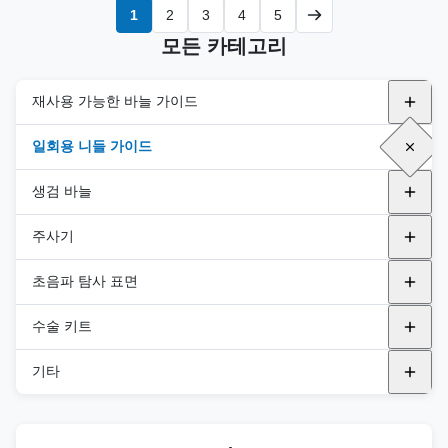
1
2
3
4
5
모든 카테고리
재사용 가능한 바늘 가이드
금속 재사용 가능 니들 가이드
일회용 니들 가이드
알파니온
플라스틱 브래킷
내강
생검 바늘
BK
In-Plane
GE 의료
간관절
자동 바이오피스 바늘
주사기
규범
비행기 밖
필립스
반자동 바이오피스 바늘
PNA (PTC)
초음파 탐사 표면
에사오테
삼성
통합 바이오피스 바늘
PNB ((FNA 나들)
범용 프로브 커버
수술 키트
후지필름 헬스케어
후지필름 헬스케어
PNC(동축 니들)
내구성 탐사 표면
DEK 키트
기타
FUJIFILM 소노 사이트
BK
PND (블런트 니들)
TEE 프로브 커버
DTK 키트
멸균 음향 스탠드오프 패드
GE 의료
규범