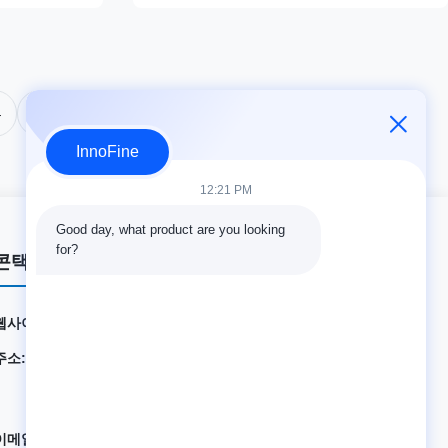
4
InnoFine
12:21 PM
Good day, what product are you looking 
for?
콘택트 세목
웹사이트:
innofine.cn
주소:
301 Bldg C & 401 Bldg A, Jinweiyuan, No.41 Qingsong
Rd, Zhukeng Community, Longtian Street, Pingshan Di
strict, 518118 Shenzhen, 중국
이메일:
sales@innofine.cn