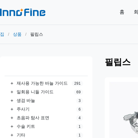
홈
회
집
/
상품
/
필립스
필립스
모든 카테고리
+
재사용 가능한 바늘 가이드
291
+
일회용 니들 가이드
69
+
생검 바늘
3
+
주사기
6
+
초음파 탐사 표면
4
+
수술 키트
1
+
기타
1