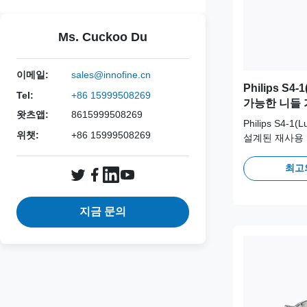
Ms. Cuckoo Du
이메일:
sales@innofine.cn
Philips S
Tel:
+86 15999508269
가능한 니들 
왓츠앱:
8615999508269
JSM-313
Philips S4
위챗:
+86 15999508269
설계된 재사용 
316L 스테인
임상 안전성과 
최고
오토클레이브 
지금 문의