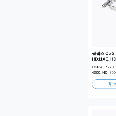
필립스 C5-2 (
HD11XE, HDI
iE33 및 i
Philips C5-2(
바늘 가이드 
4000, HDI 50
073
기용 정밀 엔지
드. 의료용 3
최고
장기적인 임상 
이상의 오토클