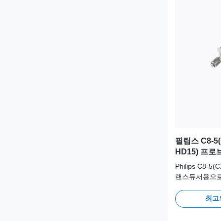
필립스 C8-5(
HD15) 프
이드 및 생검 
Philips C8-5
랜스듀서용으로
한 니들 가이드
로 제작되어 
최고
을 위해 100
지원합니다.