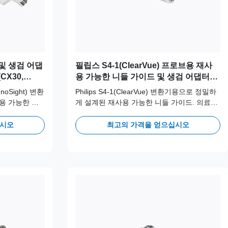
및 생검 어댑
필립스 S4-1(ClearVue) 프로브용 재사
(CX30,
용 가능한 니들 가이드 및 생검 어댑터
브용)
JSM-096
InnoSight) 변환
Philips S4-1(ClearVue) 변환기용으로 정밀하
용 가능한 니
게 설계된 재사용 가능한 니들 가이드. 의료용
인리스 스틸로 제
316L 스테인리스 스틸로 제작되어 장기적인
 정확성을 위
임상 안전성과 정확성을 위해 100회 이상의
십시오
최고의 가격을 얻으십시오
 주기를 지원합
오토클레이브 주기를 지원합니다.