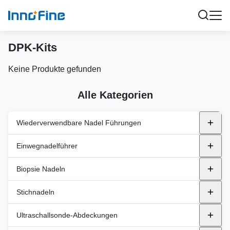
DPK-Kits
Keine Produkte gefunden
Alle Kategorien
Wiederverwendbare Nadel Führungen
Metallische wiederverwendbare Nadelhalter
Einwegnadelführer
Alpinien
Kunststoffhalter
endocavity
Biopsie Nadeln
BK
In-Plane
GE-Gesundheitswesen
Transperineal
Automatische Biopsienadeln
Stichnadeln
Canon
Außerhalb der Ebene
Philips
Halbautomatische Biopsienadeln
PNA (PTC)
Ultraschallsonde-Abdeckungen