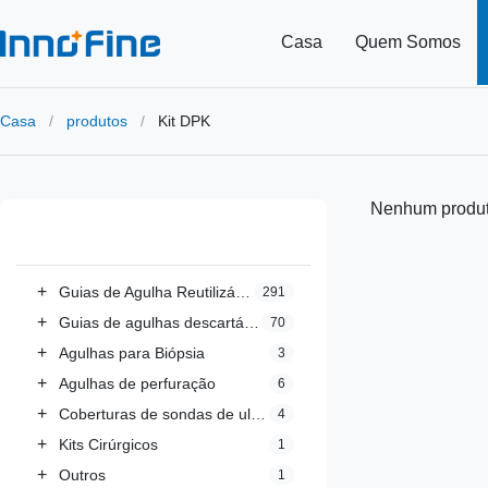
Casa
Quem Somos
Casa
/
produtos
/
Kit DPK
Nenhum produt
Todas as categorias
+
Guias de Agulha Reutilizáveis
291
+
Guias de agulhas descartáveis
70
+
Agulhas para Biópsia
3
+
Agulhas de perfuração
6
+
Coberturas de sondas de ultra-som
4
+
Kits Cirúrgicos
1
+
Outros
1