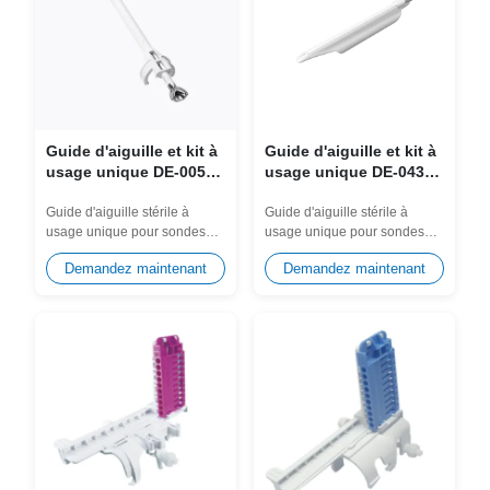
Guide d'aiguille et kit à
Guide d'aiguille et kit à
usage unique DE-005
usage unique DE-043
pour la sonde Fujifilm
pour la sonde Samsung
UST-984-5, UST-981-5,
EV2-10A et EV2-12
Guide d'aiguille stérile à
Guide d'aiguille stérile à
usage unique pour sondes
usage unique pour sondes
UST-9112, C41B
Fujifilm UST-984-5, UST-981-
Samsung EV2-10A, EV2-12.
Demandez maintenant
Demandez maintenant
5, UST-9112,...
Conçu pour...