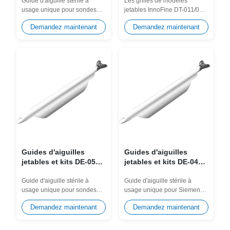
sonde UST-678
AccuCare, BK Medical,
Guide d'aiguille stérile à
Les grilles de modèles
usage unique pour sondes
jetables InnoFine DT-011/012
EXSOTEC Stepper
Fujifilm UST-672-5/7.5, UST-
sont conçues sur mesure pour
Demandez maintenant
Demandez maintenant
678. Conçu...
les steppers...
Guides d'aiguilles
Guides d'aiguilles
jetables et kits DE-056
jetables et kits DE-042
pour sonde Alpinion
pour sonde Siemens
EV2-11H, EC2-11H
10MC3
Guide d'aiguille stérile à
Guide d'aiguille stérile à
usage unique pour sondes
usage unique pour Siemens
Alpinion EV2-11H, EC2-11H.
10MC3. Conçu pour éliminer
Demandez maintenant
Demandez maintenant
Conçu pour...
la...