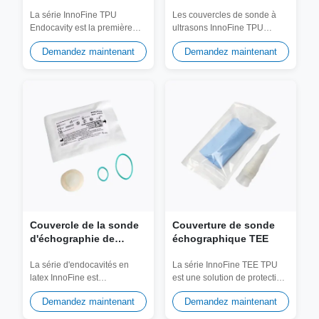
endocavité (sans latex)
général (sans latex)
La série InnoFine TPU
Les couvercles de sonde à
Endocavity est la première
ultrasons InnoFine TPU
solution sans latex pour
constituent une barrière
Demandez maintenant
Demandez maintenant
l'imagerie...
stérile haute...
Couvercle de la sonde
Couverture de sonde
d'échographie de
échographique TEE
l'endocavité (latex)
La série d'endocavités en
La série InnoFine TEE TPU
latex InnoFine est
est une solution de protection
spécialement conçue pour les
dédiée à
Demandez maintenant
Demandez maintenant
procédures...
l'échocardiographie...