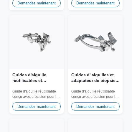
Demandez maintenant
Demandez maintenant
ultrasons hors plan....
ultrasons dans le plan....
Guides d'aiguille
Guides d' aiguilles et
réutilisables et
adaptateur de biopsie
adaptateur de biopsie
JSM-171 réutilisables
JSM-407 pour sonde
pour la sonde
Guide d'aiguille réutilisable
Guide d'aiguille réutilisable
conçu avec précision pour les
conçu avec précision pour les
SonoScape VC6-2
SonoScape 9L-A
transducteurs SonoScape
transducteurs SonoScape 9L-
Demandez maintenant
Demandez maintenant
MC1-6....
A....