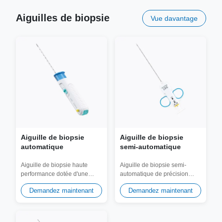
Aiguilles de biopsie
Vue davantage
Aiguille de biopsie
Aiguille de biopsie
automatique
semi-automatique
Aiguille de biopsie haute
Aiguille de biopsie semi-
performance dotée d'une
automatique de précision
pointe ultra-pointue pour un
avec une poignée
Demandez maintenant
Demandez maintenant
prélèvement de...
ergonomique en TPE à
prise...