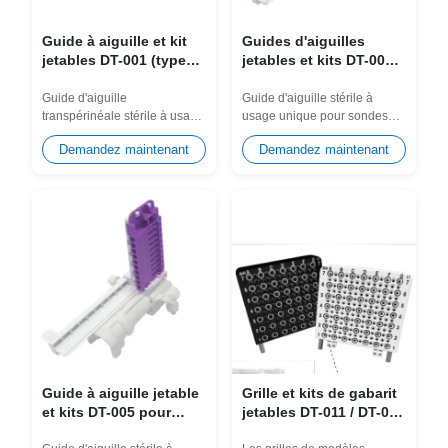
Guide à aiguille et kit
Guides d'aiguilles
jetables DT-001 (type
jetables et kits DT-003
universel) pour GE, BK,
pour sonde BK 8848,
Philips, Mindray...etc.
E14CL4b, 9048
Guide d'aiguille
Guide d'aiguille stérile à
transpérinéale stérile à usage
usage unique pour sondes
unique (série universelle DT-
BK 8848, E14CL4b, 9048.
Demandez maintenant
Demandez maintenant
001) conçu pour...
Conçu pour...
Guide à aiguille jetable
Grille et kits de gabarit
et kits DT-005 pour
jetables DT-011 / DT-012
Fujifilm UST-672-5/7.5,
(type universel) pour