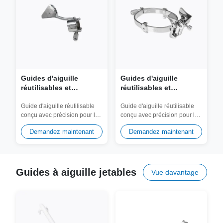
Guides d'aiguille
Guides d'aiguille
réutilisables et
réutilisables et
adaptateur de biopsie
adaptateur de biopsie
JSM-166 pour sonde
JSM-372 pour sonde
Guide d'aiguille réutilisable
Guide d'aiguille réutilisable
conçu avec précision pour les
conçu avec précision pour les
SonoScape C322
SonoScape VC6-2
transducteurs SonoScape
transducteurs SonoScape
Demandez maintenant
Demandez maintenant
C322....
VC6-2....
Guides à aiguille jetables
Vue davantage