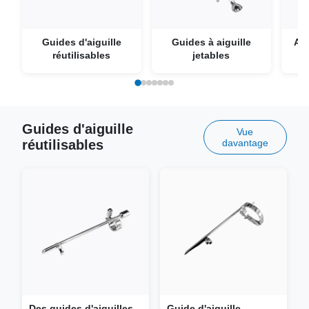
Guides d'aiguille
Guides à aiguille
Aig
réutilisables
jetables
Guides d'aiguille
Vue
réutilisables
davantage
Des guides d'aiguilles
Guide d'aiguille