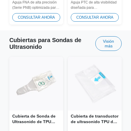
Aguja FNA de alta precisión
Aguja PTC de alta visibilidad
(Serie PNB) optimizada para
diseñada para
citología de tiroides y
procedimientos
CONSULTAR AHORA
CONSULTAR AHORA
órganos...
intervencionistas con
ultrasonido, que...
Cubiertas para Sondas de
Visión
Ultrasonido
más
Cubierta de Sonda de
Cubierta de transductor
Ultrasonido de TPU
de ultrasonido TPU de
para Cavidades (Sin
propósito general (sin