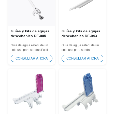
Guías y kits de agujas
Guías y kits de agujas
desechables DE-005
desechables DE-043
para Fujifilm UST-984-5,
para la sonda Samsung
UST-981-5, UST-9112,
EV2-10A, EV2-12
Guía de aguja estéril de un
Guía de aguja estéril de un
solo uso para sondas Fujifilm
solo uso para sondas
sonda C41B
UST-984-5, UST-981-5, UST-
Samsung EV2-10A, EV2-12.
CONSULTAR AHORA
CONSULTAR AHORA
9112, C41B....
Diseñado para eliminar...