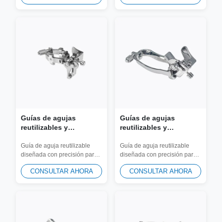
Mindray, Philips,
Mindray, Philips,
Samsung, Siemens,
Samsung, Siemens,
SonoScape, Vinno
SonoScape, Vinno
Guías de agujas
Guías de agujas
reutilizables y
reutilizables y
adaptador de biopsia
adaptador de biopsia
JSM-407 para la sonda
JSM-171 para la sonda
Guía de aguja reutilizable
Guía de aguja reutilizable
diseñada con precisión para
diseñada con precisión para
SonoScape VC6-2
SonoScape 9L-A
transductores SonoScape
transductores SonoScape 9L-
CONSULTAR AHORA
CONSULTAR AHORA
MC1-6. Fabricado...
A. Fabricado...