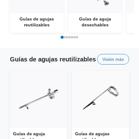
Guías de agujas
Guías de aguja
Ag
reutilizables
desechables
Guías de agujas reutilizables
Visión más
Guías de aguja
Guías de agujas