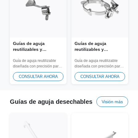
Guías de aguja
Guías de aguja
reutilizables y
reutilizables y
adaptador de biopsia
adaptador de biopsia
JSM-166 para sonda
JSM-372 para sonda
Guía de aguja reutilizable
Guía de aguja reutilizable
diseñada con precisión para
diseñada con precisión para
SonoScape C322
SonoScape VC6-2
transductores SonoScape
transductores SonoScape
CONSULTAR AHORA
CONSULTAR AHORA
C322. Fabricado...
VC6-2. Fabricado...
Guías de aguja desechables
Visión más