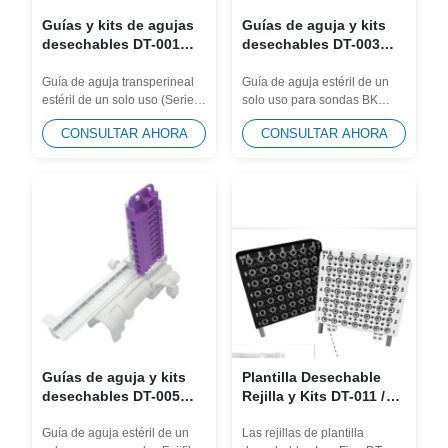
Guías y kits de agujas
Guías de aguja y kits
desechables DT-001
desechables DT-003
(tipo universal) para
para sonda BK 8848,
GE, BK, Philips,
E14CL4b, 9048
Guía de aguja transperineal
Guía de aguja estéril de un
estéril de un solo uso (Serie
solo uso para sondas BK
Mindray...etc.
universal DT-001) diseñada
8848, E14CL4b, 9048.
CONSULTAR AHORA
CONSULTAR AHORA
para una...
Diseñado para eliminar...
Guías de aguja y kits
Plantilla Desechable
desechables DT-005
Rejilla y Kits DT-011 /
para sonda Fujifilm
DT-012 (Tipo Universal)
UST-672-5/7.5, UST-678
para AccuCare, BK
Guía de aguja estéril de un
Las rejillas de plantilla