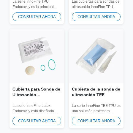
Látex)
látex)
La serie InnoFine TPU
Las cubiertas para sondas de
Endocavity es la principal
ultrasonido InnoFine TPU
solución sin látex para
proporcionan una barrera
CONSULTAR AHORA
CONSULTAR AHORA
imágenes de ultrasonido...
estéril de alto...
Cubierta para Sonda de
Cubierta de la sonda de
Ultrasonido
ultrasonido TEE
Endocavitario (Látex)
La serie InnoFine Latex
La serie InnoFine TEE TPU es
Endocavity está diseñada
una solución protectora
específicamente para
dedicada para la
CONSULTAR AHORA
CONSULTAR AHORA
procedimientos de...
ecocardiografía...