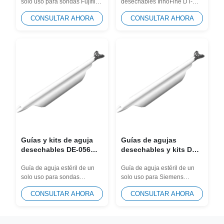
solo uso para sondas Fujifilm
desechables InnoFine DT-
Medical, EXSOTEC
UST-672-5/7.5, UST-678.
011/012 están diseñadas a
Stepper
CONSULTAR AHORA
CONSULTAR AHORA
Diseñado para...
medida para los...
Guías y kits de aguja
Guías de agujas
desechables DE-056
desechables y kits DE-
para sonda Alpinion
042 para la sonda
EV2-11H, EC2-11H
Siemens 10MC3
Guía de aguja estéril de un
Guía de aguja estéril de un
solo uso para sondas
solo uso para Siemens
Alpinion EV2-11H, EC2-11H.
10MC3. Diseñado para
CONSULTAR AHORA
CONSULTAR AHORA
Diseñado para...
eliminar la contaminación...