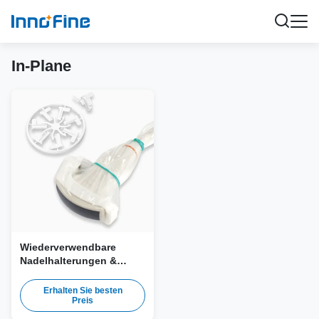
In-Plane
Wiederverwendbare
Nadelhalterungen &
Kunststoffhalterung (In-
Plane) JSP-Serie für
Erhalten Sie besten
Alponion, Canon, Esaote,
Preis
Fujifilm, GE, Mindray,