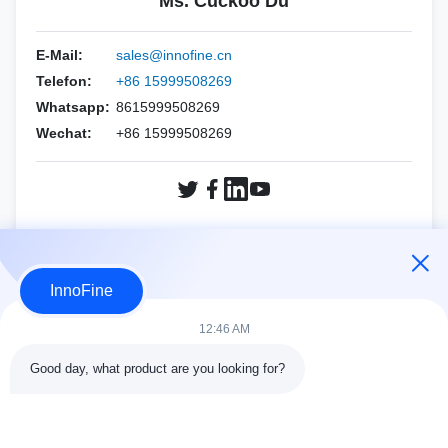
Ms. Cuckoo Du
Steril Ultraschallgel
HOLOGISCH
Esäote
PNF ((CCR-Nadel)
Biopsienadel-Kits
E-Mail:
sales@innofine.cn
Mindray
Alpinien
Telefon:
+86 15999508269
Philips
Whatsapp:
8615999508269
Siemens
Wechat:
+86 15999508269
Samsung
Mindray
Siemens
Sonoscape
Sonoscape
FUJIFILM SonoSite
Fragen Sie jetzt nach.
Weine
HOLOGISCH
InnoFine
ANDERE MARKEN
Weine
12:46 AM
ANDERE MARKEN
Good day, what product are you looking for?
KONTAKTDATEN