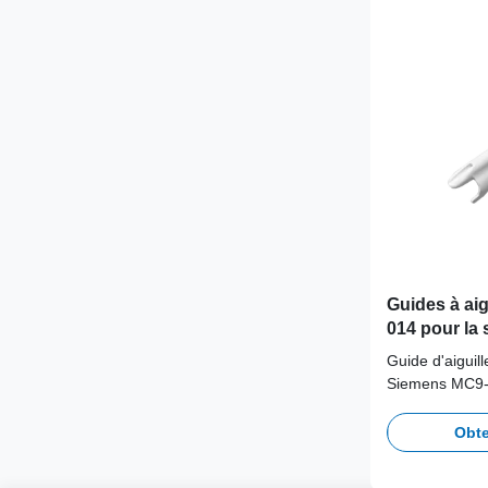
Guides à aigu
014 pour la
EC9-4W, 9M
Guide d'aiguil
Siemens MC9-
Conçu pour éli
croisée.
Obte