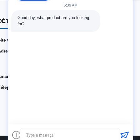
6:39 AM
Good day, what product are you looking 
DÉTAILS DE CONTACT
for?
Site web:
innofine.cn
Adresse:
301 Bâtiment C & 401 Bâtiment A, Jinweiyuan, No.41
Qingsong Rd, Communauté de Zhukeng, Rue Longtia
n, District de Pingshan, 518118 Shenzhen, Chine
Email:
sales@innofine.cn
Téléphone:
86-755-89458526