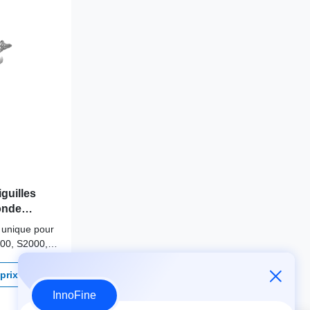
iguilles
onde
 S1000,
e unique pour
E Antares)
00, S2000,
 Conçu pour
ée.
prix
InnoFine