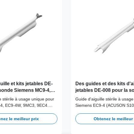
ille et kits jetables DE-
Des guides et des kits d'a
 sonde Siemens MC9-4,
jetables DE-008 pour la s
C3, 9EC4
Siemens EC9-4 ((ACUSON
le stérile à usage unique pour
Guide d'aiguille stérile à usag
S2000, S3000 et SONOLIN
4, EC9-4W, 9MC3, 9EC4.
Siemens EC9-4 (ACUSON S10
miner la contamination
S3000 et SONOLINE Antares).
éliminer la contamination crois
nez le meilleur prix
Obtenez le meilleur 