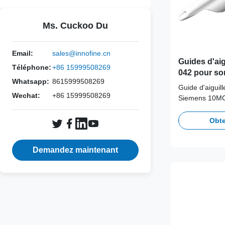
Ms. Cuckoo Du
Email:
sales@innofine.cn
Guides d'aigu
Téléphone:
+86 15999508269
042 pour s
Whatsapp:
8615999508269
Guide d'aiguil
Wechat:
+86 15999508269
Siemens 10MC3
contamination 
Obte
Demandez maintenant