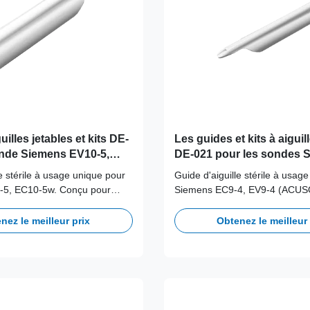
illes jetables et kits DE-
Les guides et kits à aiguil
nde Siemens EV10-5,
DE-021 pour les sondes 
EC9-4, EV9-4 ((ACUSON X
le stérile à usage unique pour
Guide d'aiguille stérile à usag
P500, OMNI, NX2, NX3;S
-5, EC10-5w. Conçu pour
Siemens EC9-4, EV9-4 (ACUS
G40)
ntamination croisée.
X300, P500, OMNI, NX2, NX
G40). Conçu pour éliminer la 
nez le meilleur prix
Obtenez le meilleur 
croisée.