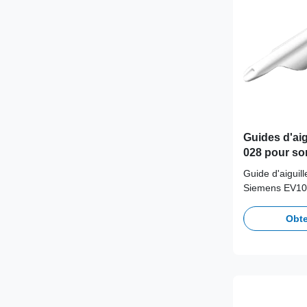
Guides d'aigu
028 pour so
EC10-5w
Guide d'aiguil
Siemens EV10
éliminer la co
Obte