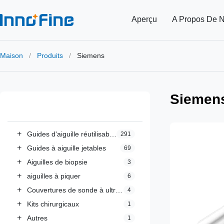
Aperçu
A Propos De 
Maison
/
Produits
/
Siemens
Siemen
Toutes les catégories
+
Guides d'aiguille réutilisables
291
+
Guides à aiguille jetables
69
+
Aiguilles de biopsie
3
+
aiguilles à piquer
6
+
Couvertures de sonde à ultrasons
4
+
Kits chirurgicaux
1
+
Autres
1