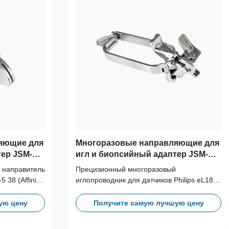
яющие для
Многоразовые направляющие для
тер JSM-
игл и биопсийный адаптер JSM-
12-5 38
084 для датчика Philips eL18-4
 направитель
Прецизионный многоразовый
 38 (Affiniti
иглопроводник для датчиков Philips eL18-
 медицинской
4. Изготовлен из медицинской
ыдерживает
нержавеющей стали 316L, выдерживает
ую цену
Получите самую лучшую цену
ования, что
более 100 циклов автоклавирования, что
клиническую
обеспечивает долгосрочную клиническую