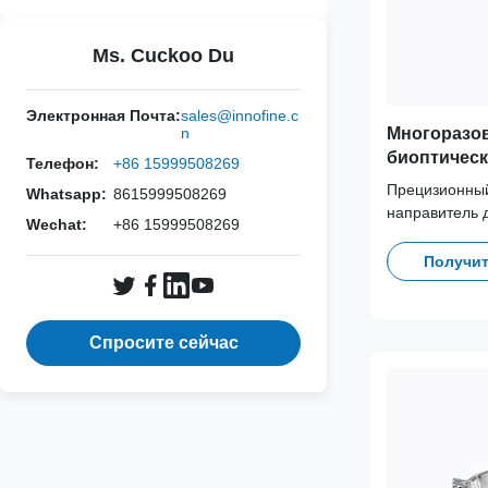
Ms. Cuckoo Du
Электронная Почта:
sales@innofine.c
Многоразо
n
биоптическ
Телефон:
+86 15999508269
зонды Philip
Прецизионный
Whatsapp:
8615999508269
направитель д
Wechat:
+86 15999508269
1(Lumify). Из
нержавеющей 
Получит
более 100 цик
обеспечивает
безопасность 
Спросите сейчас