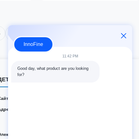
безопасность и точность.
4
InnoFine
11:42 PM
Good day, what product are you looking 
for?
ДЕТАЛИ КОНТАКТА
Сайт:
innofine.cn
Адрес:
301 Bldg C & 401 Bldg A, Jinweiyuan, No.41 Qingsong
Rd, Zhukeng Community, Longtian Street, Pingshan Di
strict, 518118 Шэньчжэнь, Китай
Электронная почта:
sales@innofine.cn