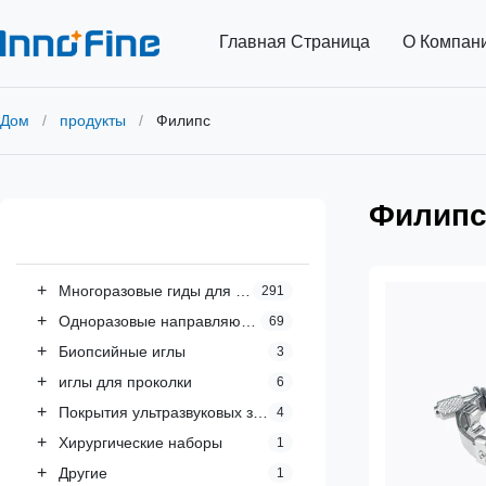
Главная Страница
О Компан
Дом
/
продукты
/
Филипс
Филип
Все категории
+
Многоразовые гиды для игл
291
+
Одноразовые направляющие для игл
69
+
Биопсийные иглы
3
+
иглы для проколки
6
+
Покрытия ультразвуковых зондов
4
+
Хирургические наборы
1
+
Другие
1