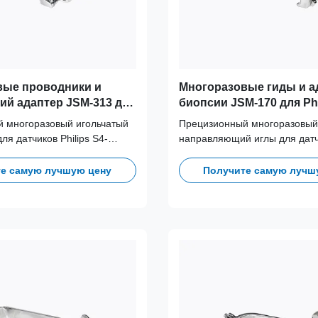
вые проводники и
Многоразовые гиды и а
ий адаптер JSM-313 для
биопсии JSM-170 для Phi
s S4-1 ((Lumify)
((CX30, SPARQ, InnoSight
 многоразовый игольчатый
Прецизионный многоразовый
ля датчиков Philips S4-
направляющий иглы для датчи
готовлен из медицинской
L12-4 (CX30, SPARQ, InnoSigh
стали 316L, выдерживает
Изготовлен из медицинской
е самую лучшую цену
Получите самую лучш
лов автоклавирования, что
стали 316L, выдерживает бо
 долгосрочную клиническую
циклов автоклавирования, чт
и точность.
обеспечивает долгосрочную 
безопасность и точность.