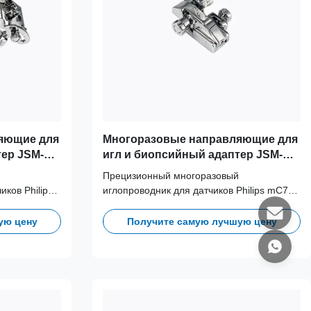
яющие для
Многоразовые направляющие для
тер JSM-
игл и биопсийный адаптер JSM-
XL14-3
335 для датчика Philips mC7-2
Прецизионный многоразовый
ков Philips
иглопроводник для датчиков Philips mC7-2.
инской
Изготовлен из медицинской нержавеющей
ыдерживает
стали 316L, выдерживает более 100
ую цену
Получите самую лучшую цену
ования, что
циклов автоклавирования, что
клиническую
обеспечивает долгосрочную клиническую
безопасность и точность.