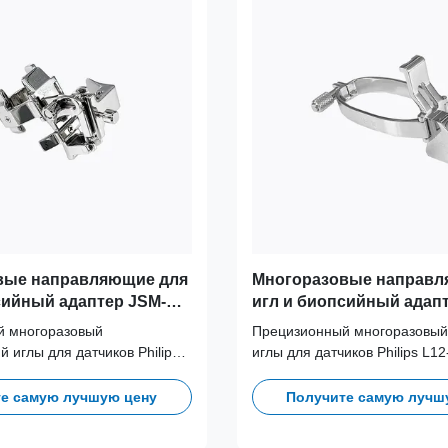
вые направляющие для
Многоразовые направл
сийный адаптер JSM-
игл и биопсийный адап
чика Philips C8-5 (CX30,
145 для датчика Philips L
й многоразовый
Прецизионный многоразовый
и HD15)
(Affiniti 50, ClearVue)
 иглы для датчиков Philips
иглы для датчиков Philips L12-5
CX50, HD9 и HD15).
50, ClearVue). Изготовлен из
з медицинской нержавеющей
нержавеющей стали 316L, в
е самую лучшую цену
Получите самую лучш
выдерживает более 100
более 100 циклов автоклавир
авирования, что
обеспечивает долгосрочную 