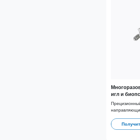
Многоразо
игл и биоп
175 для дат
Прецизионны
CX50, HD9 
направляющий
C8-5 (CX30, 
Изготовлен и
Получит
стали 316L, 
циклов автокл