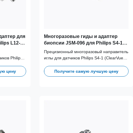
даптер для
Многоразовые гиды и адаптер
lips L12-4
биопсии JSM-096 для Philips S4-1
)
((ClearVue) Probe
Прецизионный многоразовый направитель
ков Philips
иглы для датчиков Philips S4-1 (ClearVue).
t).
Изготовлен из медицинской нержавеющей
 нержавеющей
стали 316L, выдерживает более 100
ую цену
Получите самую лучшую цену
лее 100
циклов автоклавирования, что
о
обеспечивает долгосрочную клиническую
клиническую
безопасность и точность.