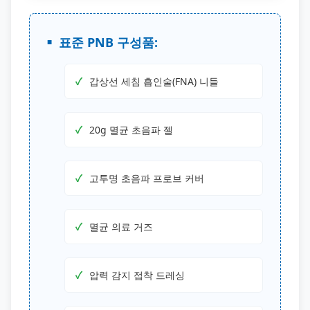
표준 PNB 구성품:
갑상선 세침 흡인술(FNA) 니들
20g 멸균 초음파 젤
고투명 초음파 프로브 커버
멸균 의료 거즈
압력 감지 접착 드레싱