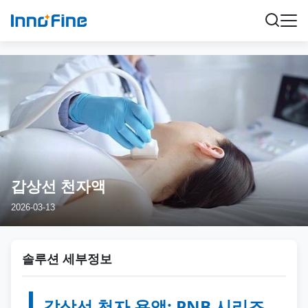
갑상선 천자액
2026-03-13
솔루션 세부정보
갑상선 천자 용액: PNB 시리즈