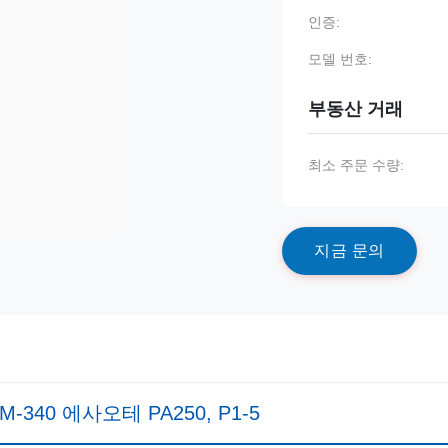
인증:
모델 번호:
부동산 거래
최소 주문 수량:
지
금
문
의
40 에사오테 PA250, P1-5