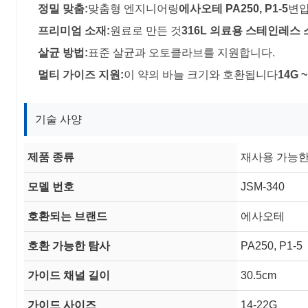
정밀 맞춤:
맞춤형 엔지니어링
에사오테 PA250, P1-5
변
프리미엄 소재:
원료로 만든 것
316L 의료용 스테인레스
살균 방법:
표준 살균과 오토클라브를 지원합니다.
멀티 가이즈 지원:
이 약의 바늘 크기와 호환됩니다
14G ~
기술 사양
제품 종류
재사용 가능한
모델 번호
JSM-340
호환되는 브랜드
에사오테
호환 가능한 탐사
PA250, P1-5
가이드 채널 길이
30.5cm
가이드 사이즈
14-22G