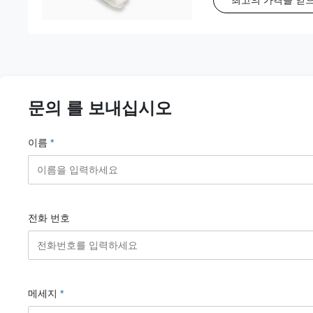
문의 를 보내십시오
이름
*
전화 번호
메세지
*