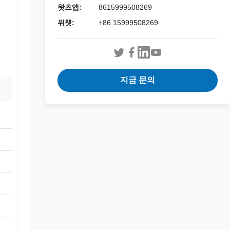
왓츠앱:
8615999508269
위챗:
+86 15999508269
지금 문의