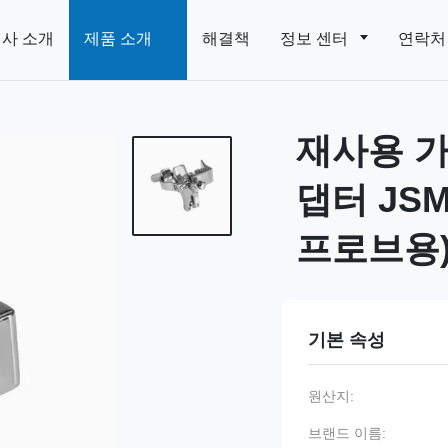
사 소개
제품 소개
해결책
정보 센터
연락처
재사용 가
댑터 JSM-
프로브용
기본 속성
원산지:
브랜드 이름: