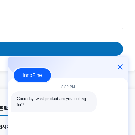
InnoFine
5:59 PM
Good day, what product are you looking 
for?
콘택트 세목
웹사이트:
innofine.cn