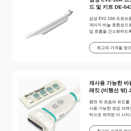
드 및 키트 DE-04
삼성 EV2-10A 프로
게이지 바늘 호환성으로
업 흐름을 간소화하도
최고의 가격을 얻
재사용 가능한 바
래킷 (비행선 밖) 
지필름/소노사이트,
평면 외 초음파 유도를
삼성, 시멘스, 소
사용 가능한 생검 브래
틱으로 제작된 이 시리
정적인 바늘 경로 정렬
최고의 가격을 얻