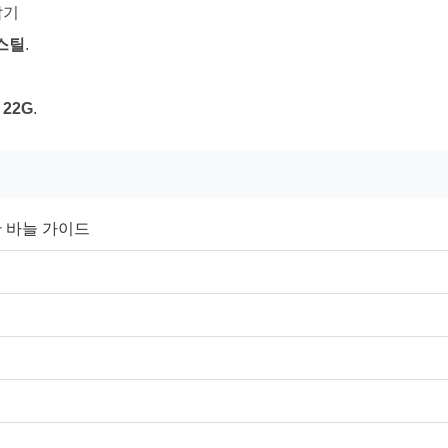
압기
 스틸
.
 22G
.
 바늘 가이드