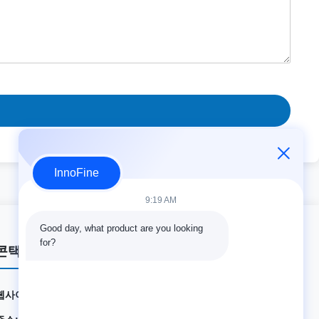
InnoFine
9:19 AM
Good day, what product are you looking 
for?
콘택트 세목
웹사이트:
innofine.cn