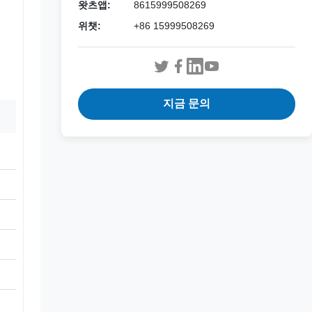
왓츠앱:
8615999508269
위챗:
+86 15999508269
지금 문의