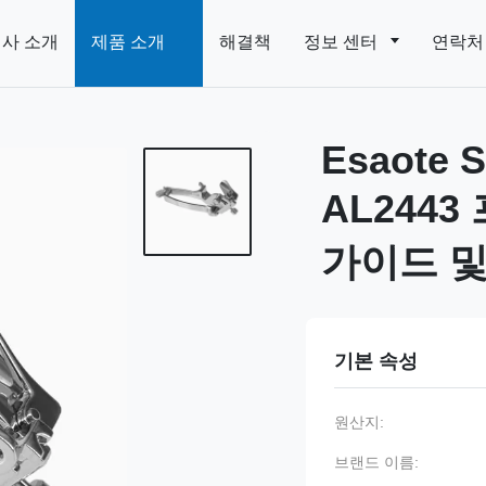
사 소개
제품 소개
해결책
정보 센터
연락처
Esaote S
AL244
가이드 및
기본 속성
원산지:
브랜드 이름: