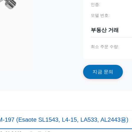
인증:
모델 번호:
부동산 거래
최소 주문 수량:
지
금
문
의
saote SL1543, L4-15, LA533, AL2443용)