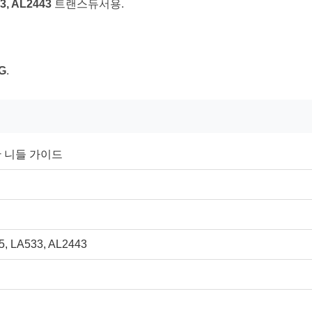
33, AL2443
트랜스듀서용.
3G
.
 니들 가이드
5, LA533, AL2443