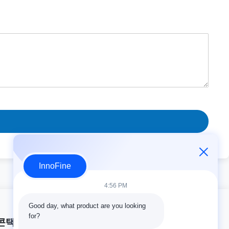
InnoFine
4:56 PM
Good day, what product are you looking 
for?
콘택트 세목