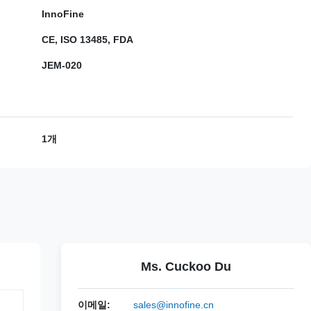
InnoFine
CE, ISO 13485, FDA
JEM-020
1개
Ms. Cuckoo Du
이메일:
sales@innofine.cn