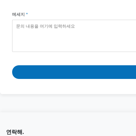
메세지
*
연락해.