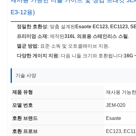
재사용 가능한 니들 가이드 및 생검 브래킷 JEM-020 (
E3-12용)
정밀한 호환성:
맞춤 설계된
Esaote EC123, EC1123, SE
프리미엄 소재:
제작된
316L 의료용 스테인리스 스틸
.
멸균 방법:
표준 소독 및 오토클레이브 지원.
다양한 게이지 지원:
다음 니들 크기와 호환됩니다:
16G 
기술 사양
제품 유형
재사용 가능한
모델 번호
JEM-020
호환 브랜드
Esaote
호환 프로브
EC123, EC11