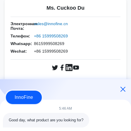
Канон
Игла типа PNE ((R))
Здравоохранение GE
Комплексы DPK
Ms. Cuckoo Du
Стерильный ультразвуковой гель
Эсаот
PNF ((CCR Игла)
ХОЛОДЖИК
Наборы биопсийных игл
Электронная
sales@innofine.cn
Альпиний
Почта:
Миндрей
Телефон:
+86 15999508269
Сименс
Филипс
Whatsapp:
8615999508269
Wechat:
Миндрей
+86 15999508269
Samsung
Sonoscape
Сименс
Сайт FUJIFILM SonoSite
Sonoscape
ХОЛОДЖИК
Спросите сейчас
Вино
InnoFine
Вино
ДРУГИЕ БРЕНДЫ
5:46 AM
ДРУГИЕ БРЕНДЫ
Good day, what product are you looking for?