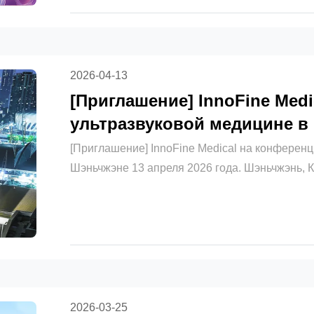
2026-04-13
[Приглашение] InnoFine Med
ультразвуковой медицине в
[Приглашение] InnoFine Medical на конференц
Шэньчжэне 13 апреля 2026 года. Шэньчжэнь, 
коллеги, Спасибо за вашу давнюю поддержку
Что?2026 Шэньчжэнь Ультразвуковая медицин
конференциясостоится 18 апреля ...
2026-03-25