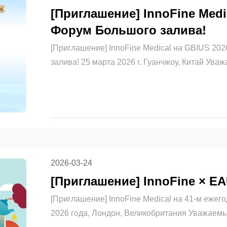
[Приглашение] InnoFine Medic
Форум Большого залива!
[Приглашение] InnoFine Medical на GBIUS 202
залива! 25 марта 2026 г. Гуанчжоу, Китай Ува
Спасибо за вашу давнюю поддержку и довери
Ультразвуковой форум Большого залива (GBIU
2026 года в Ме...
2026-03-24
[Приглашение] InnoFine × E
[Приглашение] InnoFine Medical на 41-м ежег
2026 года, Лондон, Великобритания Уважаемы