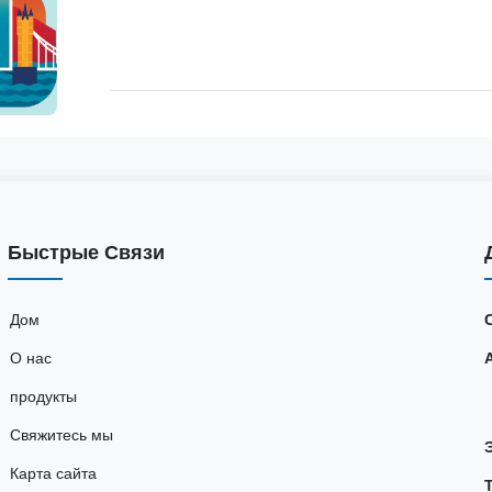
за вашу давнюю поддержку и доверие кИнно
приглашаем мировых экспертов по урологии и
нам на41-й ежегодный к...
Быстрые Связи
Дом
О нас
продукты
Свяжитесь мы
Карта сайта