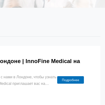
ндоне | InnoFine Medical на
нами в Лондоне, чтобы узнать
Подробнее
edical приглашает вас на
ы и коллеги по отрасли,
oFine Medical. Мы рады