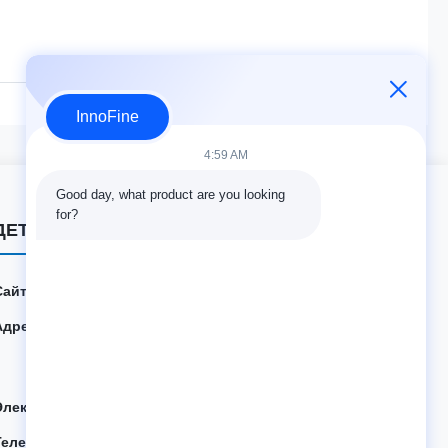
Файн МедикалМы сердечно
 партнеров присоединиться к
InnoFine
4:59 AM
Good day, what product are you looking 
for?
ДЕТАЛИ КОНТАКТА
Сайт:
innofine.cn
Адрес:
301 Bldg C & 401 Bldg A, Jinweiyuan, No.41 Qingsong
Rd, Zhukeng Community, Longtian Street, Pingshan Di
strict, 518118 Шэньчжэнь, Китай
Электронная почта:
sales@innofine.cn
Телефон:
86-755-89458526