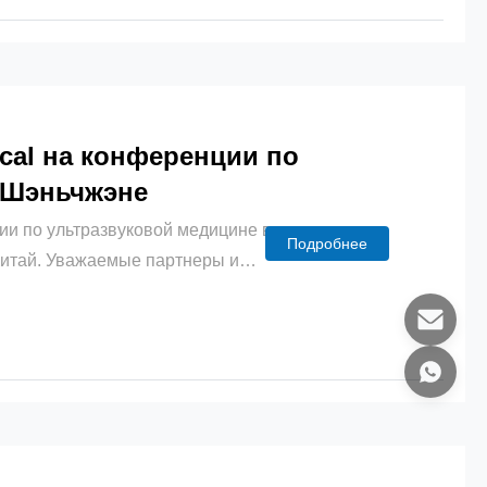
ical на конференции по
 Шэньчжэне
ии по ультразвуковой медицине в
Подробнее
Китай. Уважаемые партнеры и
 и доверие кИнноФайн Медикал-
ская научная