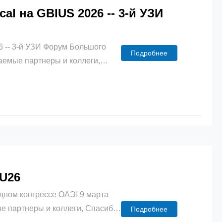
al на GBIUS 2026 -- 3-й УЗИ
6 -- 3-й УЗИ Форум Большого
Подробнее
жаемые партнеры и коллеги,
е кИнноФайн Медикал! Третий
S 2026) пройдет с 27 по 29 марта
AU26
одном конгрессе ОАЭ! 9 марта
е партнеры и коллеги, Спасибо
Подробнее