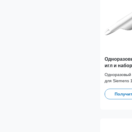
Одноразов
игл и набо
Siemens 1
Одноразовый 
для Siemens 
предотвращен
загрязнения.
Получит