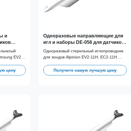
ы и
Одноразовые направляющие для
чиков
игл и наборы DE-056 для датчиков
2
Alpinion EV2-11H, EC2-11H
ольчатый
Одноразовый стерильный иглопроводник
amsung EV2-
для зондов Alpinion EV2-11H, EC2-11H.
 устранения
Разработан для устранения
 оптимизации
перекрестного загрязнения и оптимизации
ую цену
Получите самую лучшую цену
сов благодаря
клинических рабочих процессов благодаря
и калибрами.
совместимости игл с разными калибрами.