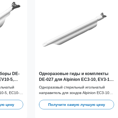
боры DE-
Одноразовые гиды и комплекты
EV10-5,
DE-027 для Alpinion EC3-10, EV3-10,
EC3-10H, EC3-10X, EV3-10H, EC3-
ольчатый
Одноразовый стерильный игольчатый
10T, EV3-10T, EV3-10X
10-5, EC10-
направитель для зондов Alpinion EC3-10,
отвращения
EV3-10, EC3-10H, EC3-10X, EV3-10H, EC3-
10T, EV3-10T, EV3-10X. Разработан для
ую цену
Получите самую лучшую цену
устранения перекрестного загрязнения и
оптимизации клинических рабочих