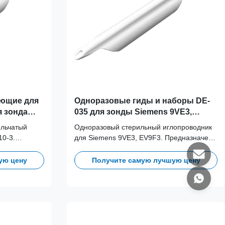
ющие для
Одноразовые гиды и наборы DE-
я зонда
035 для зонды Siemens 9VE3,
EV9F3
ольчатый
Одноразовый стерильный иглопроводник
10-3.
для Siemens 9VE3, EV9F3. Предназначен
ащения
для предотвращения перекрестного
загрязнения.
ую цену
Получите самую лучшую цену