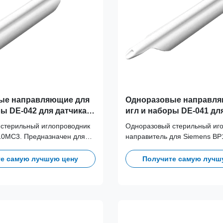
ые направляющие для
Одноразовые направля
ры DE-042 для датчика
игл и наборы DE-041 дл
0MC3
Siemens BP10-3
стерильный иглопроводник
Одноразовый стерильный иг
10MC3. Предназначен для
направитель для Siemens BP
ия перекрестного
Предназначен для предотвр
перекрестного загрязнения.
е самую лучшую цену
Получите самую лучш