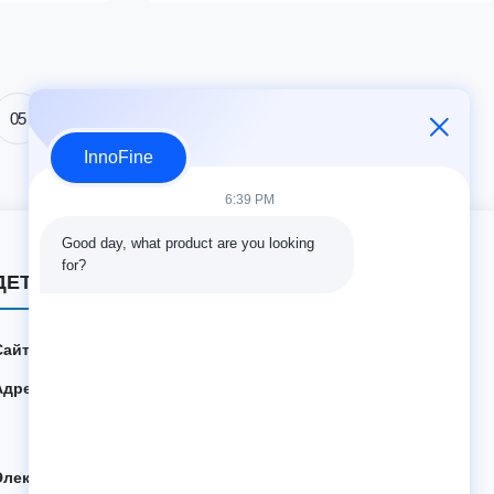
процессов благодаря совместимости игл с
разными калибрами.
05
InnoFine
6:39 PM
Good day, what product are you looking 
for?
ДЕТАЛИ КОНТАКТА
Сайт:
innofine.cn
Адрес:
301 Bldg C & 401 Bldg A, Jinweiyuan, No.41 Qingsong
Rd, Zhukeng Community, Longtian Street, Pingshan Di
strict, 518118 Шэньчжэнь, Китай
Электронная почта:
sales@innofine.cn