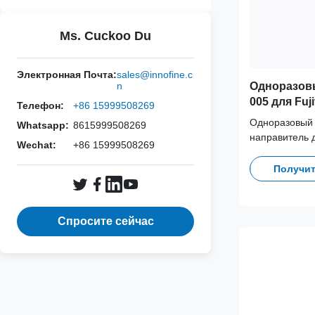
Ms. Cuckoo Du
Электронная Почта:
sales@innofine.c
Одноразов
n
005 для Fuji
Телефон:
+86 15999508269
5, UST-9112
Одноразовый 
Whatsapp:
8615999508269
направитель д
Wechat:
+86 15999508269
984-5, UST-98
Разработан д
Получит
перекрестног
клинических 
совместимост
Спросите сейчас