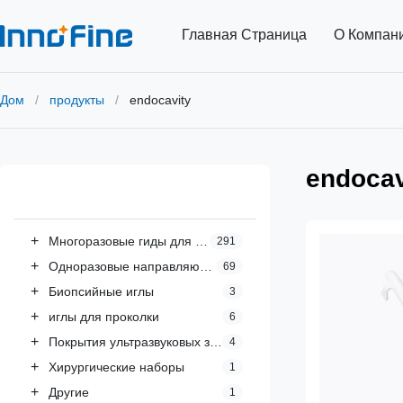
Главная Страница
О Компан
Дом
/
продукты
/
endocavity
endocav
Все категории
+
Многоразовые гиды для игл
291
+
Одноразовые направляющие для игл
69
+
Биопсийные иглы
3
+
иглы для проколки
6
+
Покрытия ультразвуковых зондов
4
+
Хирургические наборы
1
+
Другие
1