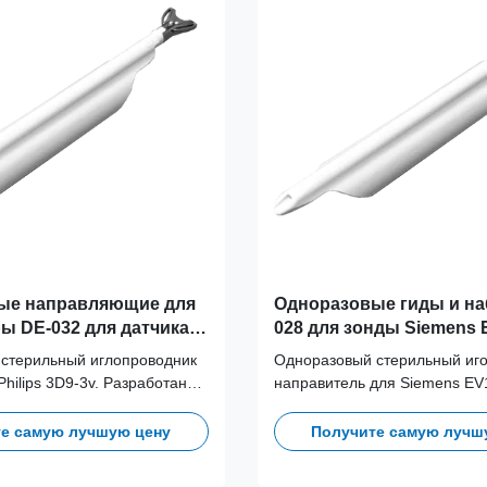
ые направляющие для
Одноразовые гиды и на
ры DE-032 для датчика
028 для зонды Siemens 
-3v
EC10-5w
стерильный иглопроводник
Одноразовый стерильный иг
Philips 3D9-3v. Разработан
направитель для Siemens EV
ия перекрестного
5w. Предназначен для пред
и оптимизации клинических
перекрестного загрязнения.
е самую лучшую цену
Получите самую лучш
ессов благодаря
и игл с разными калибрами.