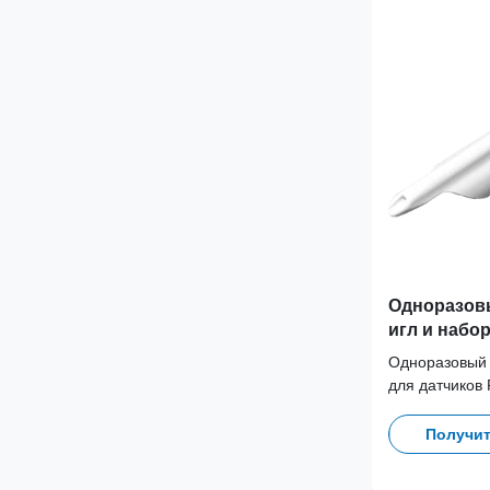
Одноразов
игл и набо
Philips 3D9
Одноразовый 
для датчиков 
для устранен
загрязнения 
Получит
рабочих проц
совместимост