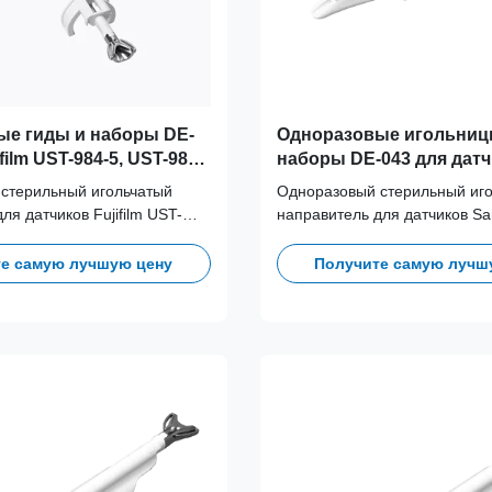
ые гиды и наборы DE-
Одноразовые игольниц
film UST-984-5, UST-981-
наборы DE-043 для дат
, C41B Probe
Samsung EV2-10A, EV2-1
стерильный игольчатый
Одноразовый стерильный иг
ля датчиков Fujifilm UST-
направитель для датчиков S
1-5, UST-9112, C41B.
10A, EV2-12. Разработан для
ля устранения
перекрестного загрязнения и
е самую лучшую цену
Получите самую лучш
о загрязнения и оптимизации
клинических рабочих процес
рабочих процессов благодаря
совместимости игл с разным
и игл с разными калибрами.