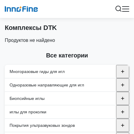
Комплексы DTK
Продуктов не найдено
Все категории
Многоразовые гиды для игл
Металлические многоразовые направляющие
Одноразовые направляющие для игл
иглы
endocavity
Биопсийные иглы
Альпиний
Пластмассовая скоба
Здравоохранение GE
Транспернеальный
Автоматические биопсийные иглы
иглы для проколки
БК
В самолете
Филипс
Полуавтоматические биопсийные иглы
PNA ((PTC)
Покрытия ультразвуковых зондов
Канон
Вне плоскости