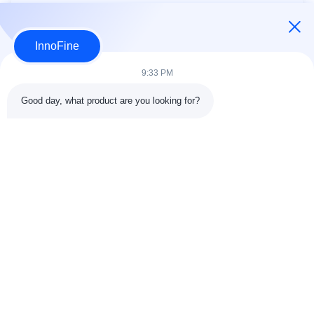
Outros
Gel De Ultrassom Esterilizado 20g
InnoFine
9:33 PM
Good day, what product are you looking for?
DETALHES DO CONTATO
Endereço:
301 Edifício C e 401 Edifício A, Jinweiyuan, No.41
Qingsong Rd, Comunidade Zhukeng, Rua Longtian, Distrito
Pingshan, 518118 Shenzhen, China
Telefone:
86-755-89458526
E-mail:
sales@innofine.cn
Relações rápidas
Casa
Produtos
Vídeos
Quem Somos
Fale Conosco
notícias
Todos os casos
exposição
documentos