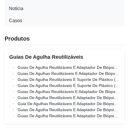
Notícia
Casos
Produtos
Guias De Agulha Reutilizáveis
Guias De Agulha Reutilizáveis E Adaptador De Biópsia JEM-028 Para Mindray 65EC10(EA,EB,EC,ED,HA),65EB10EA, 6CV1(S,P),cb10-4(S,P,E,A),v10-4(S,M,Bs,BP,M-B),v11-3(E,S,M,B,BE,M-B),v11-3w(S,E),e9-3,v11-3h(E,U,S) Sonda
Guias De Agulhas Reutilizáveis E Adaptador De Biópsia JEM-073 Para Sonda Samsung ev2-10a, ev2-12
Guias De Agulha Reutilizáveis E Suporte De Plástico (Fora Do Plano) Série JSP Para Esaote, Fujifilm/Sonosite, GE, Mindray, Philips, Samsung, Siemens, SonoScape, Vinno
Guias De Agulha Reutilizáveis E Suporte De Plástico (In-Plane) Série JSP Para Alponion, Canon, Esaote, Fujifilm, GE, Mindray, Philips, Samsung, Siemens, SonoScape, Vinno
Guias De Agulhas Reutilizáveis E Adaptador De Biópsia JSM-407 Para SonoScape vc6-2 Probe
Guias De Agulha Reutilizáveis E Adaptador De Biópsia JSM-171 Para Sonda SonoScape 9l-A
Guia De Agulhas Reutilizáveis E Adaptador De Biópsia JSM-166 Para SonoScape c322 Probe
Guias De Agulha Reutilizáveis E Adaptador De Biópsia JSM-372 Para Sonda SonoScape vc6-2
Guias De Agulha Reutilizáveis E Adaptador De Biópsia JSM-152 Para Sonda SonoScape l752