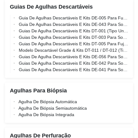
Guias De Agulhas Descartáveis
Guia De Agulhas Descartáveis E Kits DE-005 Para Fujifilm UST-984-5, UST-981-5, UST-9112, Sonda c41b
Guia De Agulhas Descartáveis E Kits DE-043 Para Sonda Samsung ev2-10a, ev2-12
Guias De Agulha Descartáveis E Kits DT-001 (Tipo Universal) Para Sondas GE, BK, Philips, Mindray...Etc
Guias De Agulha Descartáveis E Kits DT-003 Para Sonda BK 8848, E14CL4B, 9048
Guias De Agulha Descartáveis E Kits DT-005 Para Fujifilm UST-672-5/7.5, Sonda UST-678
Modelo Descartável Grade & Kits DT-011 / DT-012 (Tipo Universal) Para AccuCare, BK Medical, EXSOTEC Stepper
Guias De Agulha Descartáveis E Kits DE-056 Para Sonda Alpinion ev2-11h, ec2-11h
Guias De Agulha Descartáveis E Kits DE-042 Para Sonda Siemens 10MC3
Guias De Agulha Descartáveis E Kits DE-041 Para Sonda Siemens bp10-3
Agulhas Para Biópsia
Agulha De Biópsia Automática
Agulha De Biópsia Semiautomática
Agulha De Biópsia Integrada
Agulhas De Perfuração