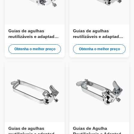
Guias de agulhas
Guias de agulhas
reutilizáveis e adaptador
reutilizáveis e adaptador
de biopsia JSM-464 para
de biópsia JSM-093 para
sonda Vinno X6-16L
sonda Vinno F4-12L, A4-
Obtenha o melhor preço
Obtenha o melhor preço
12L
Guias de agulhas
Guias de Agulha