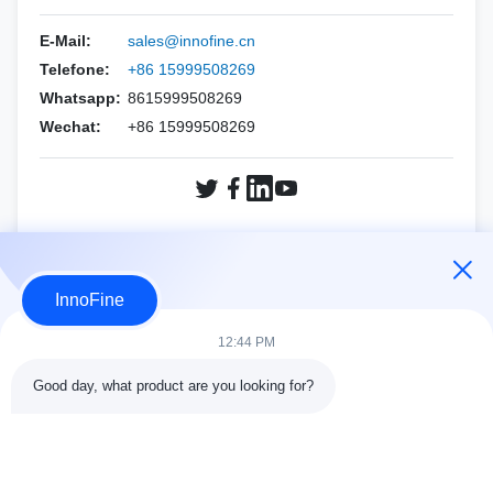
HOLOGICO
Esaote
PNF ((CCR Agulha)
Kits de Agulhas de Biópsia
E-Mail:
sales@innofine.cn
Mindray
ALPINIÃO
Telefone:
+86 15999508269
Philips
Whatsapp:
8615999508269
Siemens
Wechat:
+86 15999508269
Samsung
Mindray
Siemens
Sonoscape
Sonoscape
FUJIFILM SonoSite
CONSULTE AGORA
Vinho
HOLOGICO
InnoFine
OUTRAS MARCAS
Vinho
12:44 PM
OUTRAS MARCAS
Good day, what product are you looking for?
DETALHES DO CONTATO
Endereço:
301 Edifício C e 401 Edifício A, Jinweiyuan, No.41