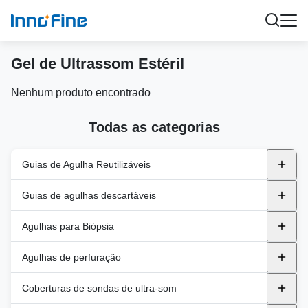
Gel de Ultrassom Estéril
Nenhum produto encontrado
Todas as categorias
Guias de Agulha Reutilizáveis
Guias de Agulha Reutilizáveis de Metal
Guias de agulhas descartáveis
ALPINIÃO
Suporte de plástico
endocavity
Agulhas para Biópsia
BK
No plano
Cuidados médicos de GE
Transperineal
Agulhas automáticas de biopsia
Agulhas de perfuração
Canon
Fora do plano
Philips
Agulhas de Biópsia Semi-Automáticas
PNA (PTC)
Coberturas de sondas de ultra-som