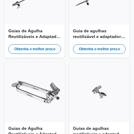
Guias de Agulha
Guia de agulhas
Reutilizáveis e Adaptador
reutilizável e adaptador
de Biópsia JEM-043 para
de biópsia JEM-063 para
Sonda Mindray V11-3HB
sonda Mindray DE10-
Obtenha o melhor preço
Obtenha o melhor preço
3(s,E,U), DE10-3W(s,E,U)
Guias de Agulha
Guias de agulhas