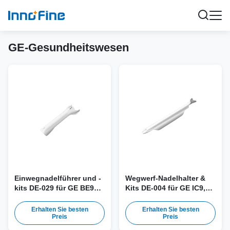
GE-Gesundheitswesen
Einwegnadelführer und -
Wegwerf-Nadelhalter &
kits DE-029 für GE BE9C,
Kits DE-004 für GE IC9,
BE9CS, BE9CS-RS,
IC9-RS Sonde
BE9CS-D-Sonde
Erhalten Sie besten
Erhalten Sie besten
Preis
Preis