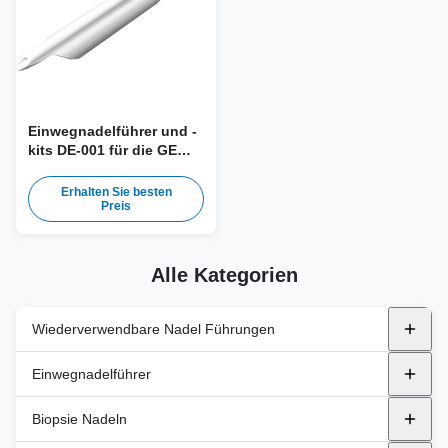
Einwegnadelführer und -
kits DE-001 für die GE
IC5-9-Sonde
Erhalten Sie besten
Preis
Alle Kategorien
Wiederverwendbare Nadel Führungen
Metallische wiederverwendbare Nadelhalter
Einwegnadelführer
Alpinien
Kunststoffhalter
endocavity
Biopsie Nadeln