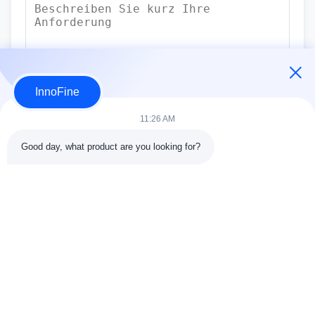
InnoFine
Senden Sie
11:26 AM
Good day, what product are you looking for?
KONTAKTDATEN
Adresse:
301 Bldg C & 401 Bldg A, Jinweiyuan, 41 Qingsong Rd,
Zhukeng Community, Longtian Street, Bezirk Pingshan, 518118
Shenzhen, China
Telefon:
86-755-89458526
E-Mail:
sales@innofine.cn