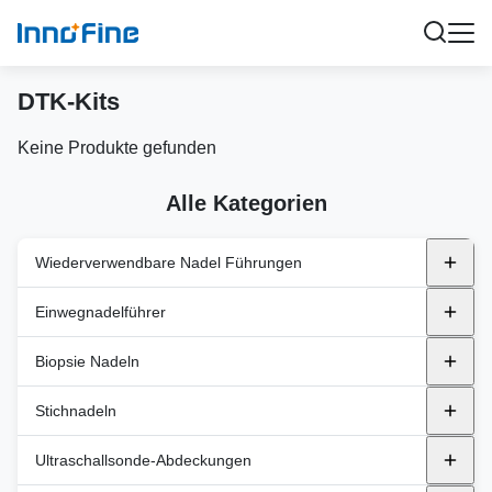
DTK-Kits
Keine Produkte gefunden
Alle Kategorien
Wiederverwendbare Nadel Führungen
Metallische wiederverwendbare Nadelhalter
Einwegnadelführer
Alpinien
Kunststoffhalter
endocavity
Biopsie Nadeln
BK
In-Plane
GE-Gesundheitswesen
Transperineal
Automatische Biopsienadeln
Stichnadeln
Canon
Außerhalb der Ebene
Philips
Halbautomatische Biopsienadeln
PNA (PTC)
Ultraschallsonde-Abdeckungen