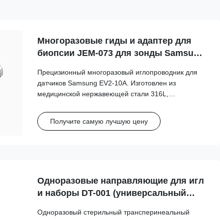
Многоразовые гиды и адаптер для
биопсии JEM-073 для зонды Samsung
EV2-10A
Прецизионный многоразовый иглопроводник для
датчиков Samsung EV2-10A. Изготовлен из
медицинской нержавеющей стали 316L,
выдерживает более 100 циклов автоклавирования,
что обеспечивает долгосрочную клиническую
Получите самую лучшую цену
безопасность и точность.
Одноразовые направляющие для игл
и наборы DT-001 (универсальный
тип) для датчиков GE, BK, Philips,
Одноразовый стерильный трансперинеальный
Mindray... и т.д.