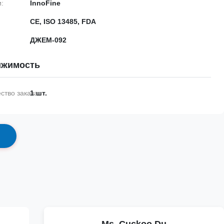
:
InnoFine
CE, ISO 13485, FDA
ДЖЕМ-092
ижимость
тво заказа:
1 шт.
с