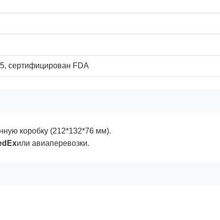
85, сертифицирован FDA
нную коробку (212*132*76 мм).
edEx
или авиаперевозки.