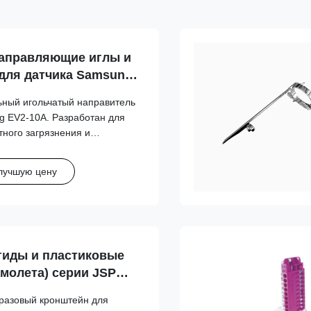
аправляющие иглы и
для датчика Samsung
ный игольчатый направитель
g EV2-10A. Разработан для
тного загрязнения и
ских рабочих процессов
ости игл с разными
лучшую цену
гиды и пластиковые
амолета) серии JSP
film/Sonosite, GE,
разовый кронштейн для
s, Samsung, Siemens,