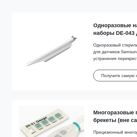
Одноразовые н
наборы DE-043 
EV2-10A
Одноразовый стериль
для датчиков Samsun
устранения перекрес
оптимизации клиниче
благодаря совместим
Получите самую 
калибрами.
Многоразовые 
брекеты (вне с
для Esaote, Fuji
Прецизионный много
Mindray, Philip