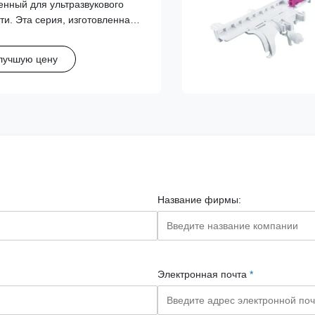
енный для ультразвукового
no
ти. Эта серия, изготовленная
го медицинского пластика,
ьное крепление датчика и
лучшую цену
ие траектории иглы.
Название фирмы:
Электронная почта
*