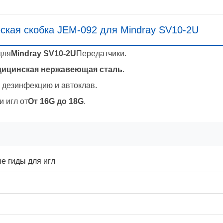
ская скобка JEM-092 для Mindray SV10-2U
для
Mindray SV10-2U
Передатчики.
дицинская нержавеющая сталь
.
 дезинфекцию и автоклав.
 игл от
От 16G до 18G
.
е гиды для игл