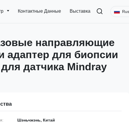
тр
Контактные Данные
Выставка
Rus
азовые направляющие
 и адаптер для биопсии
 для датчика Mindray
ства
я:
Шэньчжэнь, Китай