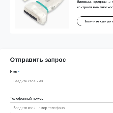
биопсии, предназнач
SonoScape, Vin
контроля вне плоскос
из высокоэффективно
обеспечивает стабил
Получите самую 
надежное выравниван
Отправить запрос
Имя
*
Телефонный номер