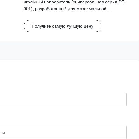
игольный направитель (универсальная серия DT-
001), разработанный для максимальной
совместимости с ультразвуковыми устройствами
основных брендов, включая GE, Philips, Mindray и
Получите самую лучшую цену
BK Medical. Эта универсальная направляющая
поддерживает широкий диапазон размеров игл
(15G-20G).