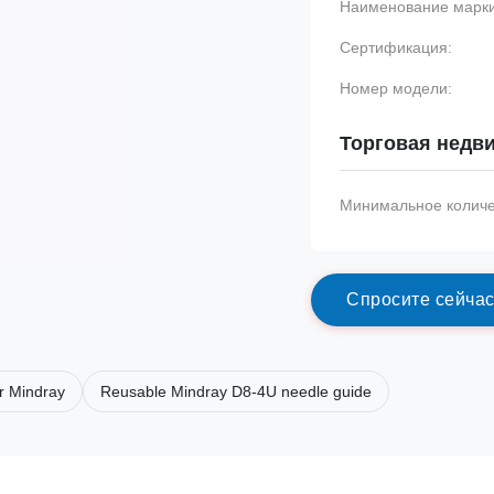
Наименование марки
Сертификация:
Номер модели:
Торговая недв
Минимальное количес
С
п
р
о
с
и
т
е
с
е
й
ч
а
r Mindray
Reusable Mindray D8-4U needle guide