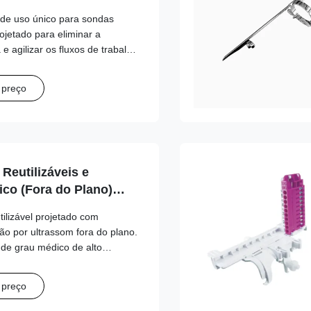
l de uso único para sondas
jetado para eliminar a
 agilizar os fluxos de trabalho
lidade de agulhas de vários
 preço
Reutilizáveis e
ico (Fora do Plano)
saote,
tilizável projetado com
, GE, Mindray, Philips,
ão por ultrassom fora do plano.
ns, SonoScape, Vinno
 de grau médico de alto
e garante fixação estável do
nto confiável do caminho da
 preço