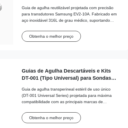
sonda Samsung EV2-10A
Guia de agulha reutilizável projetada com precisão
para transdutores Samsung EV2-10A. Fabricado em
aço inoxidável 316L de grau médico, suportando
mais de 100 ciclos de autoclave para segurança e
precisão clínica de longo prazo.
Obtenha o melhor preço
Guias de Agulha Descartáveis e Kits
DT-001 (Tipo Universal) para Sondas
GE, BK, Philips, Mindray...etc
Guia de agulha transperineal estéril de uso único
(DT-001 Universal Series) projetada para máxima
compatibilidade com as principais marcas de
ultrassom, incluindo GE, Philips, Mindray e BK
Medical. Este guia de tipo universal suporta uma
Obtenha o melhor preço
ampla variedade de tamanhos de agulha (15G-20G)