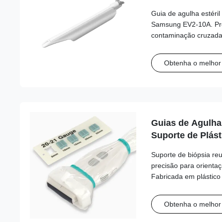
Guia de agulha estéri
Samsung EV2-10A. Pro
contaminação cruzada e
clínicos com compatibi
calibres.
Obtenha o melhor
Guias de Agulha 
Suporte de Plást
Série JSP para E
Suporte de biópsia reu
Fujifilm/Sonosite
precisão para orientaç
Samsung, Sieme
Fabricada em plástico
desempenho, esta séri
transdutor e alinhame
Obtenha o melhor
agulha.