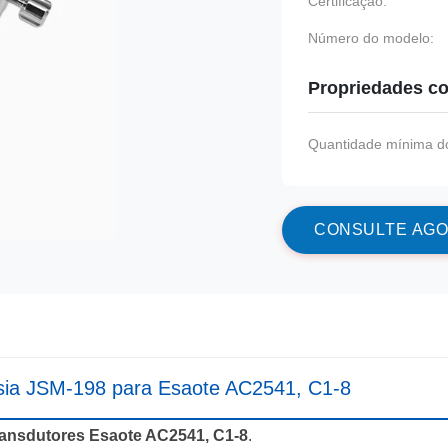
Certificação:
Número do modelo:
Propriedades co
Quantidade mínima do
C
O
N
S
U
L
T
E
A
G
O
ópsia JSM-198 para Esaote AC2541, C1-8
ransdutores Esaote AC2541, C1-8
.