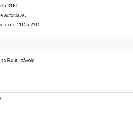
ico 316L
.
e autoclave.
ulha de
11G a 23G
.
ha Reutilizáveis
8