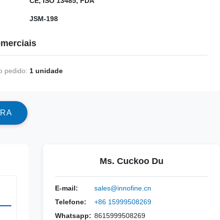
CE, ISO 13485, FDA
JSM-198
merciais
 pedido:
1 unidade
R
A
Ms. Cuckoo Du
E-mail:
sales@innofine.cn
Telefone:
+86 15999508269
Whatsapp:
8615999508269