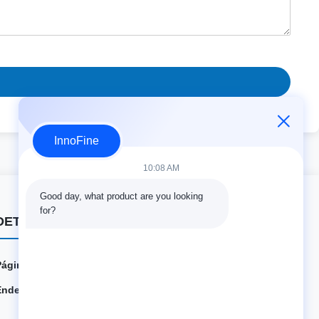
InnoFine
10:08 AM
Good day, what product are you looking 
for?
DETALHES DO CONTATO
Página Web:
innofine.cn
Endereço:
301 Edifício C e 401 Edifício A, Jinweiyuan, No.41 Qing
song Rd, Comunidade Zhukeng, Rua Longtian, Distrito