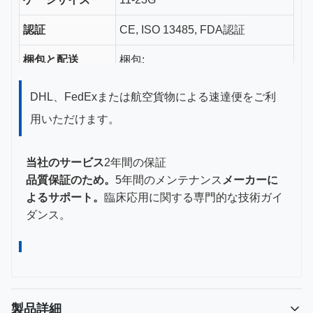
認証
CE, ISO 13485, FDA認証
梱包と配送
梱包:
標準的な段ボー
DHL、FedExまたは航空貨物による速達便をご利
ル箱
用いただけます。
（212*132*76
物流:
mm）に安全に梱
当社のサービス
2年間の保証
包。
品質保証のため。
5年間のメンテナンス
メーカーに
よるサポート。
臨床応用に関する専門的な技術ガイ
ダンス。
製品詳細