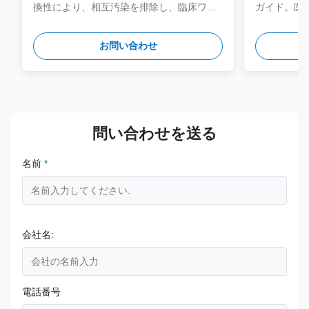
換性により、相互汚染を排除し、臨床ワー
ガイド。医療
クフローを合理化するように設計されてい
鋼で作られて
ます。
レーブサイ
お問い合わせ
床上の安全
問い合わせを送る
名前
*
会社名:
電話番号