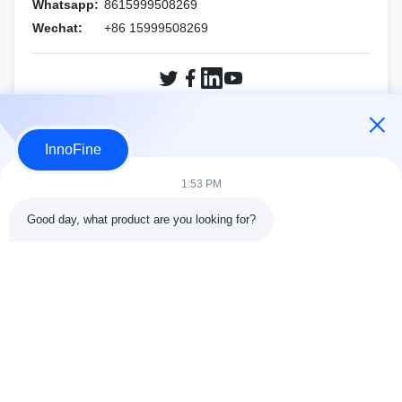
シーメンス
Whatsapp:
8615999508269
Wechat:
+86 15999508269
サムスン
マインドレイ
シーメンス
Sonoscape
Sonoscape
富士フイルム ソノサイト
今すぐ問い合わせ
InnoFine
ワイン
ホロジック
1:53 PM
その他のブランド
ワイン
Good day, what product are you looking for?
その他のブランド
接触の細部
住所:
中国深圳市坪山区龙田街道竹坑社区青松路41号锦威园301栋
C座及401栋A座, 邮编: 518118
Tel:
86-755-89458526
メールアドレス:
sales@innofine.cn