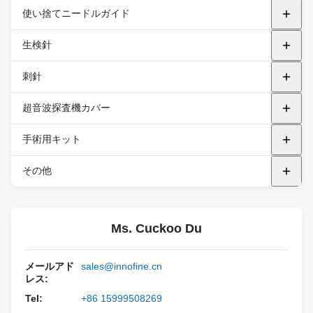
金属再利用可能なニードルガイド
使い捨てニードルガイド
アルピニオン
プラスチックの支架
生検針
endocavity
BK
飛行機内
GEのヘルスケア
トランスペリネアル
自動生検針
刺針
キャノン
飛行機から外へ
フィリップス
セミオートバイオプシーニードル
PNA (PTC)
超音波探査機カバー
エサオート
サムスン
統合 バイオプシー 針
PNB（FNA針）
汎用プローブカバー
手術用キット
FUJIFILM 医療
FUJIFILM 医療
PNC（同軸ニードル）
エンドキャビリティ・プロブ・カバー
DEKキット
その他
富士フイルム ソノサイト
BK
PND (ブラント・ニードル)
TEEプローブカバー
DTKキット
滅菌音響スペーサーパッド
GEのヘルスケア
キャノン
PNE ((R型針)
Ms. Cuckoo Du
DPKキット
ステリル 超音波ジェル
ホロジック
エサオート
PNF（CCRニードル）
バイオプシー用針セット
メールアド
sales@innofine.cn
レス:
マインドレイ
アルピニオン
Tel:
+86 15999508269
フィリップス