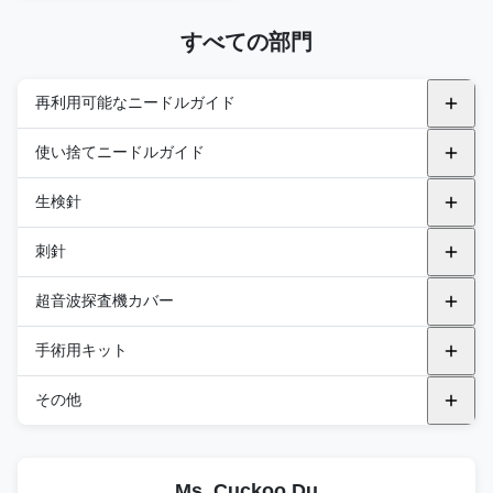
すべての部門
再利用可能なニードルガイド
金属再利用可能なニードルガイド
使い捨てニードルガイド
アルピニオン
プラスチックの支架
生検針
endocavity
BK
飛行機内
GEのヘルスケア
トランスペリネアル
自動生検針
刺針
キャノン
飛行機から外へ
フィリップス
セミオートバイオプシーニードル
PNA (PTC)
超音波探査機カバー
エサオート
サムスン
統合 バイオプシー 針
PNB（FNA針）
汎用プローブカバー
手術用キット
FUJIFILM 医療
FUJIFILM 医療
PNC（同軸ニードル）
エンドキャビリティ・プロブ・カバー
DEKキット
その他
富士フイルム ソノサイト
BK
PND (ブラント・ニードル)
TEEプローブカバー
DTKキット
滅菌音響スペーサーパッド
GEのヘルスケア
キャノン
PNE ((R型針)
Ms. Cuckoo Du
DPKキット