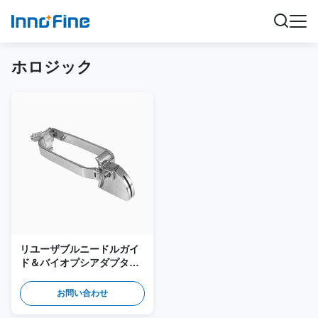
ホロジック
リユーザブルニードルガイ
ド＆バイオプシアダプター
JSM-268 (Hologic SL15-4,
SL18-5プローブ用)
お問い合わせ