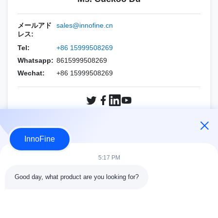
ステリル 超音波ジェル
ホロジック
エサオート
PNF（CCRニードル）
バイオプシー用針セット
メールアド
sales@innofine.cn
レス:
マインドレイ
アルピニオン
Tel:
+86 15999508269
フィリップス
シーメンス
Whatsapp:
8615999508269
Wechat:
+86 15999508269
サムスン
マインドレイ
シーメンス
Sonoscape
Sonoscape
富士フイルム ソノサイト
今すぐ問い合わせ
InnoFine
ワイン
ホロジック
5:17 PM
その他のブランド
ワイン
Good day, what product are you looking for?
その他のブランド
接触の細部