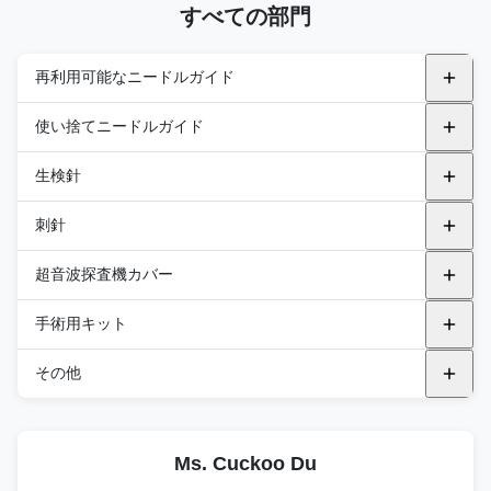
すべての部門
再利用可能なニードルガイド
金属再利用可能なニードルガイド
使い捨てニードルガイド
アルピニオン
プラスチックの支架
生検針
endocavity
BK
飛行機内
GEのヘルスケア
トランスペリネアル
自動生検針
刺針
キャノン
飛行機から外へ
フィリップス
セミオートバイオプシーニードル
PNA (PTC)
超音波探査機カバー
エサオート
サムスン
統合 バイオプシー 針
PNB（FNA針）
汎用プローブカバー
手術用キット
FUJIFILM 医療
FUJIFILM 医療
PNC（同軸ニードル）
エンドキャビリティ・プロブ・カバー
DEKキット
その他
富士フイルム ソノサイト
BK
PND (ブラント・ニードル)
TEEプローブカバー
DTKキット
滅菌音響スペーサーパッド
GEのヘルスケア
キャノン
PNE ((R型針)
Ms. Cuckoo Du
DPKキット
ステリル 超音波ジェル