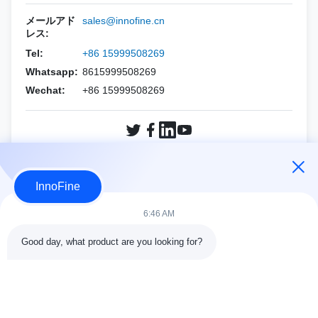
ホロジック
エサオート
PNF（CCRニードル）
バイオプシー用針セット
メールアド
sales@innofine.cn
レス:
マインドレイ
アルピニオン
Tel:
+86 15999508269
フィリップス
シーメンス
Whatsapp:
8615999508269
Wechat:
+86 15999508269
サムスン
マインドレイ
シーメンス
Sonoscape
Sonoscape
富士フイルム ソノサイト
今すぐ問い合わせ
InnoFine
ワイン
ホロジック
6:46 AM
その他のブランド
ワイン
Good day, what product are you looking for?
その他のブランド
接触の細部