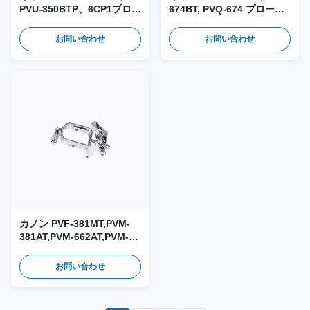
PVU-350BTP、6CP1プロー
674BT, PVQ-674 プローブ
ブ用 再利用可能なニードル
用 再利用可能ニードルガイ
ガイド＆バイオプシアダプ
ド＆生検アダプター JSM-
お問い合わせ
お問い合わせ
ター JSM-261
227
カノン PVF-381MT,PVM-
381AT,PVM-662AT,PVM-
672AT 探査機用の再利用可
能な針ガイドとバイオプシ
お問い合わせ
ーアダプター JSM-169