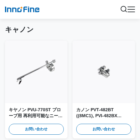
キャノン
キヤノン PVU-770ST プロ
カノン PVT-482BT
ーブ用 再利用可能なニード
((8MC1), PVI-482BX
ルガイド＆生検アダプター
((i8MCX1) 探査機のための
JEM-089
再利用可能な針導体とバイ
お問い合わせ
お問い合わせ
オプシーアダプターJSM-
335