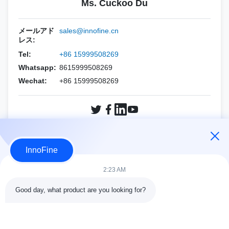
PNE ((R型針)
Ms. Cuckoo Du
DPKキット
ステリル 超音波ジェル
ホロジック
エサオート
PNF（CCRニードル）
バイオプシー用針セット
メールアド
sales@innofine.cn
レス:
マインドレイ
アルピニオン
Tel:
+86 15999508269
フィリップス
シーメンス
Whatsapp:
8615999508269
Wechat:
+86 15999508269
サムスン
マインドレイ
シーメンス
Sonoscape
Sonoscape
富士フイルム ソノサイト
今すぐ問い合わせ
InnoFine
ワイン
ホロジック
2:23 AM
その他のブランド
ワイン
Good day, what product are you looking for?
その他のブランド
接触の細部