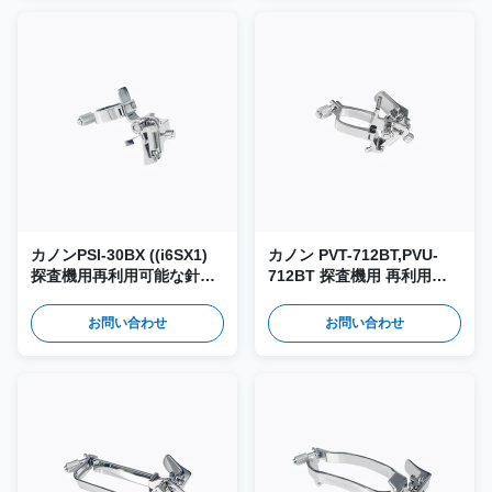
カノンPSI-30BX ((i6SX1)
カノン PVT-712BT,PVU-
探査機用再利用可能な針導
712BT 探査機用 再利用可
体とバイオプシーアダプタ
能な針ガイド&バイオプシ
ーJSM-304
ーアダプター JSM-267
お問い合わせ
お問い合わせ