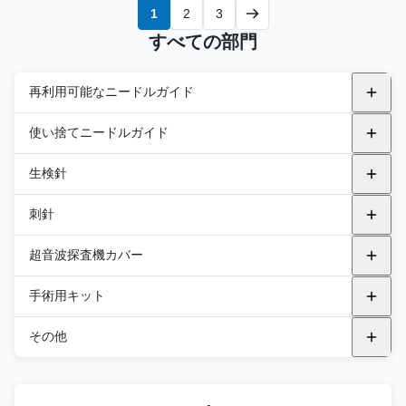
1
2
3
すべての部門
再利用可能なニードルガイド
金属再利用可能なニードルガイド
使い捨てニードルガイド
アルピニオン
プラスチックの支架
生検針
endocavity
BK
飛行機内
GEのヘルスケア
トランスペリネアル
自動生検針
刺針
キャノン
飛行機から外へ
フィリップス
セミオートバイオプシーニードル
PNA (PTC)
超音波探査機カバー
エサオート
サムスン
統合 バイオプシー 針
PNB（FNA針）
汎用プローブカバー
手術用キット
FUJIFILM 医療
FUJIFILM 医療
PNC（同軸ニードル）
エンドキャビリティ・プロブ・カバー
DEKキット
その他
富士フイルム ソノサイト
BK
PND (ブラント・ニードル)
TEEプローブカバー
DTKキット
滅菌音響スペーサーパッド
GEのヘルスケア
キャノン