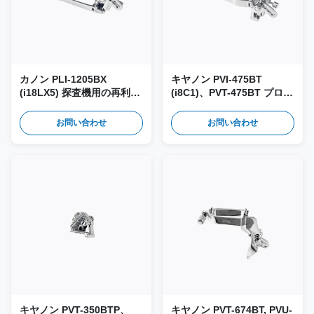
カノン PLI-1205BX
キヤノン PVI-475BT
(i18LX5) 探査機用の再利用
(i8C1)、PVT-475BT プロー
可能な針ガイド&バイオプ
ブ用 再利用可能ニードルガ
シーアダプター JSM-256
イド＆バイオプシアダプタ
お問い合わせ
お問い合わせ
ー JSM-314
キヤノン PVT-350BTP、
キヤノン PVT-674BT, PVU-