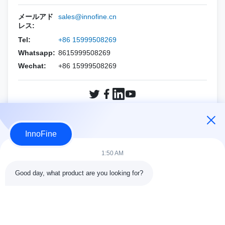
ホロジック
エサオート
PNF（CCRニードル）
バイオプシー用針セット
メールアド
sales@innofine.cn
レス:
マインドレイ
アルピニオン
Tel:
+86 15999508269
フィリップス
シーメンス
Whatsapp:
8615999508269
Wechat:
+86 15999508269
サムスン
マインドレイ
シーメンス
Sonoscape
Sonoscape
富士フイルム ソノサイト
今すぐ問い合わせ
InnoFine
ワイン
ホロジック
1:50 AM
その他のブランド
ワイン
Good day, what product are you looking for?
その他のブランド
接触の細部