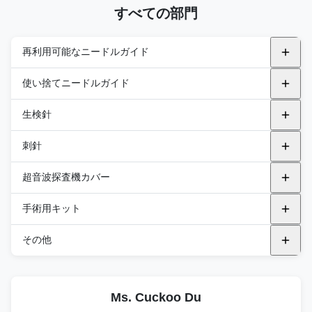
すべての部門
再利用可能なニードルガイド
金属再利用可能なニードルガイド
使い捨てニードルガイド
アルピニオン
プラスチックの支架
生検針
endocavity
BK
飛行機内
GEのヘルスケア
トランスペリネアル
自動生検針
刺針
キャノン
飛行機から外へ
フィリップス
セミオートバイオプシーニードル
PNA (PTC)
超音波探査機カバー
エサオート
サムスン
統合 バイオプシー 針
PNB（FNA針）
汎用プローブカバー
手術用キット
FUJIFILM 医療
FUJIFILM 医療
PNC（同軸ニードル）
エンドキャビリティ・プロブ・カバー
DEKキット
その他
富士フイルム ソノサイト
BK
PND (ブラント・ニードル)
TEEプローブカバー
DTKキット
滅菌音響スペーサーパッド
GEのヘルスケア
キャノン
PNE ((R型針)
Ms. Cuckoo Du
DPKキット
ステリル 超音波ジェル