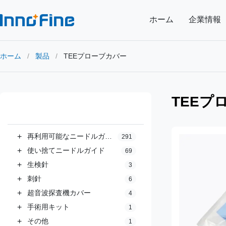
ホーム
企業情報
ホーム
/
製品
/
TEEプローブカバー
TEEプ
すべての部門
+
再利用可能なニードルガイド
291
+
使い捨てニードルガイド
69
+
生検針
3
+
刺針
6
+
超音波探査機カバー
4
+
手術用キット
1
+
その他
1