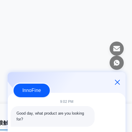
InnoFine
9:02 PM
Good day, what product are you looking 
for?
接触の細部