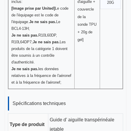
inclus:
d'aiguille +
20G
[Image prise par United]
Le code
couvercle
de l'équipage est le code de
de la
l'équipage.
Je ne sais pas.
Le
sonde TPU
BCL4-13H;
+ 20g de
Je ne sais pas.
R10L60DP,
gel]
R10L64DP7;
Je ne sais pas.
Les
produits de la catégorie 1 doivent
être soumis à un contrôle
d'authenticité.
Je ne sais pas.
les données
relatives à la fréquence de l'aéronef
et à la fréquence de l'aéronef;
Spécifications techniques
Guide d' aiguille transpérinéale
Type de produit
jetable