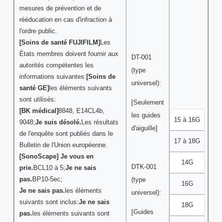
mesures de prévention et de
rééducation en cas d'infraction à
l'ordre public.
[Soins de santé FUJIFILM]
Les
États membres doivent fournir aux
DT-001
autorités compétentes les
(type
informations suivantes:
[Soins de
universel):
santé GE]
les éléments suivants
sont utilisés:
[Seulement
[BK médical]
8848, E14CL4b,
les guides
15 à 16G
9048;
Je suis désolé.
Les résultats
d'aiguille]
de l'enquête sont publiés dans le
17 à 18G
Bulletin de l'Union européenne.
[SonoScape] Je vous en
14G
DTK-001
prie.
BCL10 à 5;
Je ne sais
pas.
BP10-5ec;
(type
16G
Je ne sais pas.
les éléments
universel):
suivants sont inclus:
Je ne sais
18G
[Guides
pas.
les éléments suivants sont