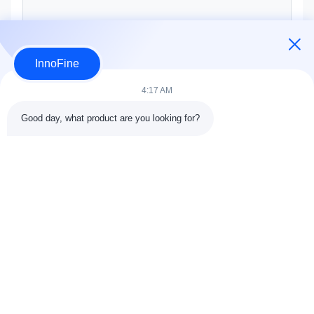
InnoFine
Soumettre maintenant
4:17 AM
Good day, what product are you looking for?
DÉTAILS DE CONTACT
Adresse:
301 Bâtiment C & 401 Bâtiment A, Jinweiyuan, No.41
Qingsong Rd, Communauté de Zhukeng, Rue Longtian, District
de Pingshan, 518118 Shenzhen, Chine
Téléphone:
86-755-89458526
Email:
sales@innofine.cn
Liens rapides