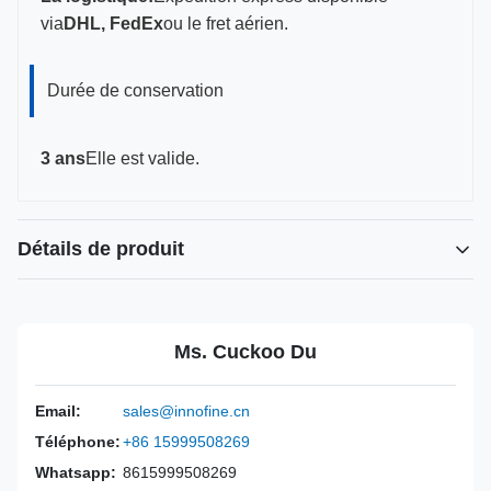
via
DHL, FedEx
ou le fret aérien.
Durée de conservation
3 ans
Elle est valide.
Détails de produit
Mettre en évidence:
Guide d' aiguille à usage unique de type universel
,
Ms. Cuckoo Du
Kit de guidage de l' aiguille transpérinéale
,
Guide de l' aiguille de la sonde pour GE Philips
Email:
sales@innofine.cn
Power Source:
Manuel
Téléphone:
+86 15999508269
Material:
Plastique ABS
Whatsapp:
8615999508269