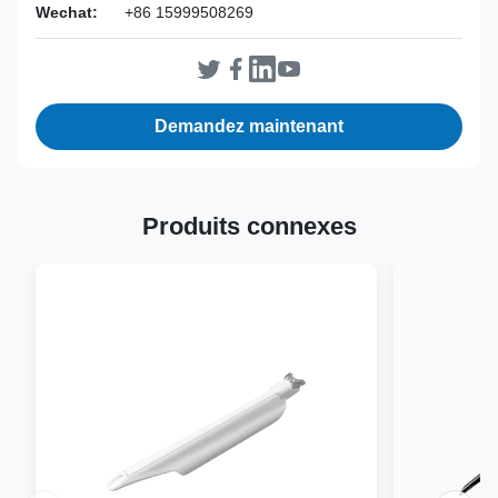
Valid:
3 ans
Wechat:
+86 15999508269
Inst Class:
La classe est
Certificate:
CE, ISO 13485, certifié FDA
Sterilization
EO
Method:
Demandez maintenant
Produits connexes