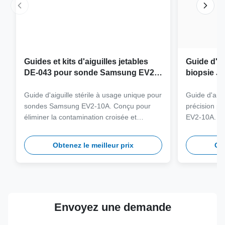
Guides et kits d'aiguilles jetables
Guide d'ai
DE-043 pour sonde Samsung EV2-
biopsie JE
10A
sonde Sa
Guide d'aiguille stérile à usage unique pour
Guide d'aigu
sondes Samsung EV2-10A. Conçu pour
précision p
éliminer la contamination croisée et
EV2-10A. Fa
rationaliser les flux de travail cliniques
316L de qua
grâce à la compatibilité des aiguilles multi-
charge plus
Obtenez le meilleur prix
Obt
jauges.
une sécurité
long terme.
Envoyez une demande