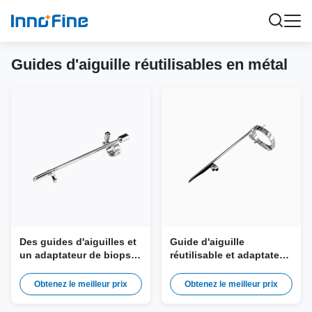
Guides d'aiguille réutilisables en métal
Des guides d'aiguilles et
Guide d'aiguille
un adaptateur de biopsie
réutilisable et adaptateur
réutilisables JEM-028
de biopsie JEM-073 pour
pour Mindray 65EC10
sonde Samsung EV2-10A,
Obtenez le meilleur prix
Obtenez le meilleur prix
((EA,EB,EC,ED,HA),65EB10EA,
EV2-12
6CV1 ((s,P),CB10-4