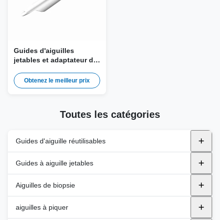
Guides d'aiguilles
jetables et adaptateur de
biopsie DE-001 pour
Mindray
Obtenez le meilleur prix
65EC10(EA,EB,EC,ED,HA),
65EB10EA... Sonde
Toutes les catégories
Guides d'aiguille réutilisables
Guides d'aiguille réutilisables en métal
Guides à aiguille jetables
Les espèces
Support en plastique
endocavity
Aiguilles de biopsie
BK
Dans l'avion
Soins de santé de GE
Transpérinéale
Aiguilles de biopsie automatiques
aiguilles à piquer