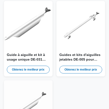
Guide à aiguille et kit à
Guides et kits d'aiguilles
usage unique DE-031
jetables DE-005 pour
pour la sonde Mindray
sonde Mindray V11-
DE11-3(s,E,P,U)
3HB(s)
Obtenez le meilleur prix
Obtenez le meilleur prix