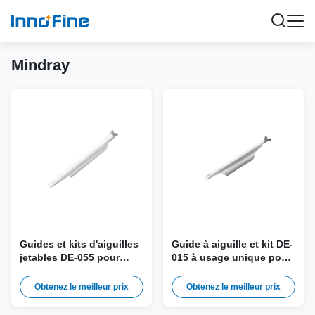
Mindray
Guides et kits d'aiguilles
Guide à aiguille et kit DE-
jetables DE-055 pour
015 à usage unique pour
sonde Mindray SV10-2U
la sonde Mindray DE10-
3(s,E,U), DE10-3W(s,E,U)
Obtenez le meilleur prix
Obtenez le meilleur prix