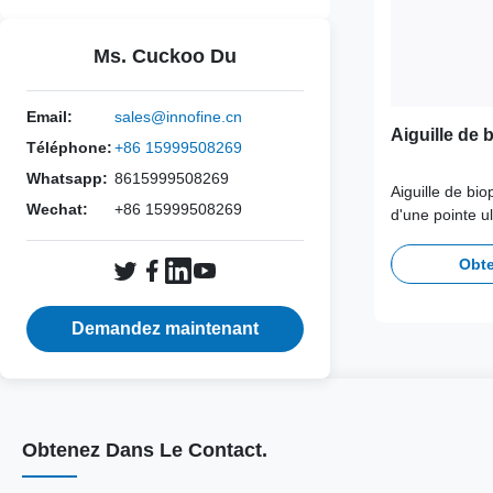
Ms. Cuckoo Du
Email:
sales@innofine.cn
Aiguille de 
Téléphone:
+86 15999508269
Whatsapp:
8615999508269
Aiguille de bi
Wechat:
+86 15999508269
d'une pointe u
prélèvement de
traumatisme mi
Obte
conception er
assure un cont
Demandez maintenant
procédures int
Obtenez Dans Le Contact.