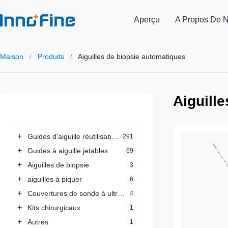
Aperçu
A Propos De 
Maison
/
Produits
/
Aiguilles de biopsie automatiques
Aiguill
Toutes les catégories
+
Guides d'aiguille réutilisables
291
+
Guides à aiguille jetables
69
+
Aiguilles de biopsie
3
+
aiguilles à piquer
6
+
Couvertures de sonde à ultrasons
4
+
Kits chirurgicaux
1
+
Autres
1