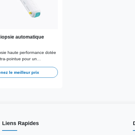
biopsie automatique
opsie haute performance dotée
ltra-pointue pour un
 tissus propre et un
nimal du patient. La
nez le meilleur prix
gonomique de la poignée
rôle supérieur pendant les
erventionnelles.
Liens Rapides