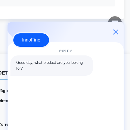
InnoFine
8:09 PM
Good day, what product are you looking 
for?
DETALLES DEL CONTACTO
Página web:
innofine.cn
Dirección:
301 Edificio C y 401 Edificio A, Jinweiyuan, No.41 Qing
song Rd, Comunidad Zhukeng, Calle Longtian, Distrito
Pingshan, 518118 Shenzhen, China
Correo electrónico:
sales@innofine.cn