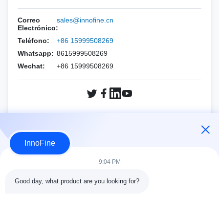
HOLOGICO
Esaote
PNF ((Aguja CCR)
Kit de agujas para biopsia
Correo
sales@innofine.cn
menteray
Las demás especies
Electrónico:
Teléfono:
+86 15999508269
Philips
siemens
Whatsapp:
8615999508269
Samsung
Wechat:
menteray
+86 15999508269
siemens
Sonoscape
Sonoscape
Sitio Sono de FUJIFILM
El vino
HOLOGICO
CONSULTAR AHORA
InnoFine
OTRAS MARCAS
El vino
9:04 PM
OTRAS MARCAS
Good day, what product are you looking for?
DETALLES DEL CONTACTO